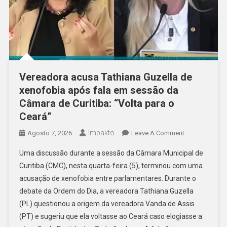
Vereadora acusa Tathiana Guzella de
xenofobia após fala em sessão da
Câmara de Curitiba: “Volta para o
Ceará”
Impakto
On
Agosto 7, 2026
Leave A Comment
Vereadora
Uma discussão durante a sessão da Câmara Municipal de
Acusa
Curitiba (CMC), nesta quarta-feira (5), terminou com uma
Tathiana
acusação de xenofobia entre parlamentares. Durante o
Guzella
debate da Ordem do Dia, a vereadora Tathiana Guzella
De
Xenofobia
(PL) questionou a origem da vereadora Vanda de Assis
Após
(PT) e sugeriu que ela voltasse ao Ceará caso elogiasse a
Fala