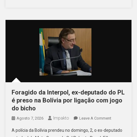
“compromete
Sua
Sobrevivência
Foragido da Interpol, ex-deputado do PL
é preso na Bolívia por ligação com jogo
do bicho
Impakto
On
Agosto 7, 2026
Leave A Comment
Foragido
A polícia da Bolívia prendeu no domingo, 2, o ex-deputado
Da