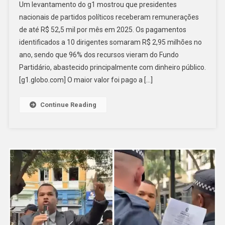
Um levantamento do g1 mostrou que presidentes
De
nacionais de partidos políticos receberam remunerações
Presidentes
de até R$ 52,5 mil por mês em 2025. Os pagamentos
De
identificados a 10 dirigentes somaram R$ 2,95 milhões no
Partido
Chega
ano, sendo que 96% dos recursos vieram do Fundo
A
Partidário, abastecido principalmente com dinheiro público.
R$
[g1.globo.com] O maior valor foi pago a […]
52,5
Mil;
Continue Reading
Veja
Valores