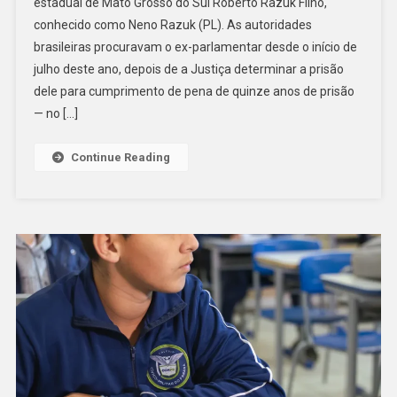
estadual de Mato Grosso do Sul Roberto Razuk Filho,
Interpol,
conhecido como Neno Razuk (PL). As autoridades
Ex-
brasileiras procuravam o ex-parlamentar desde o início de
Deputado
Do
julho deste ano, depois de a Justiça determinar a prisão
PL
dele para cumprimento de pena de quinze anos de prisão
É
— no […]
Preso
Na
Continue Reading
Bolívia
Por
Ligação
Com
Jogo
Do
Bicho