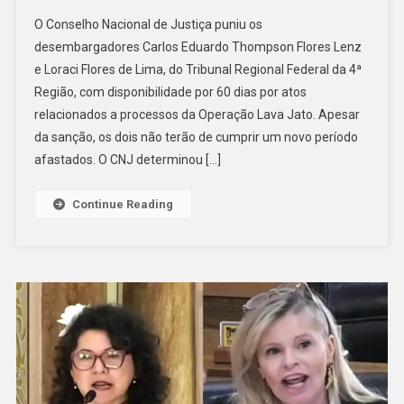
CNJ
O Conselho Nacional de Justiça puniu os
Pune
desembargadores Carlos Eduardo Thompson Flores Lenz
2
e Loraci Flores de Lima, do Tribunal Regional Federal da 4ª
Desembargad
Região, com disponibilidade por 60 dias por atos
Da
Lava
relacionados a processos da Operação Lava Jato. Apesar
Jato,
da sanção, os dois não terão de cumprir um novo período
Mas
afastados. O CNJ determinou […]
Considera
Pena
Continue Reading
Já
Cumprida