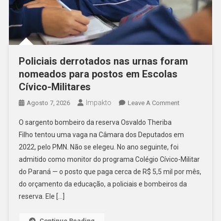
Policiais derrotados nas urnas foram
nomeados para postos em Escolas
Cívico-Militares
Impakto
On
Agosto 7, 2026
Leave A Comment
Policiais
O sargento bombeiro da reserva Osvaldo Theriba
Derrotados
Filho tentou uma vaga na Câmara dos Deputados em
Nas
2022, pelo PMN. Não se elegeu. No ano seguinte, foi
Urnas
admitido como monitor do programa Colégio Cívico-Militar
Foram
Nomeados
do Paraná — o posto que paga cerca de R$ 5,5 mil por mês,
Para
do orçamento da educação, a policiais e bombeiros da
Postos
reserva. Ele […]
Em
Escolas
Continue Reading