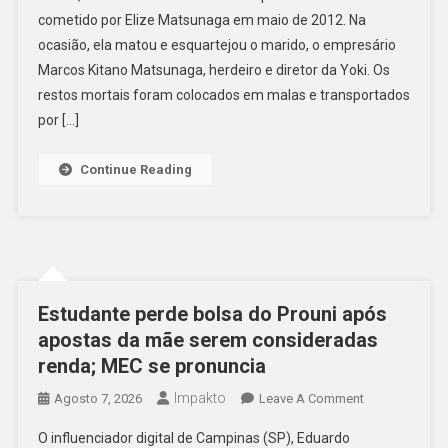
cometido por Elize Matsunaga em maio de 2012. Na
Do
ocasião, ela matou e esquartejou o marido, o empresário
Crime
Agora
Marcos Kitano Matsunaga, herdeiro e diretor da Yoki. Os
Tem
restos mortais foram colocados em malas e transportados
Novo
por […]
Dono
E
Continue Reading
Acumula
Várias
Dívidas
Estudante perde bolsa do Prouni após
apostas da mãe serem consideradas
renda; MEC se pronuncia
Impakto
On
Agosto 7, 2026
Leave A Comment
Estudante
O influenciador digital de Campinas (SP), Eduardo
Perde