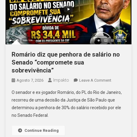
Romário diz que penhora de salário no
Senado “compromete sua
sobrevivência”
Impakto
On
Agosto 7, 2026
Leave A Comment
Romário
O senador e ex-jogador Romário, do PL do Rio de Janeiro,
Diz
recorreu de uma decisão da Justiça de São Paulo que
Que
determinou a penhora de 30% do salário recebido por ele
Penhora
no Senado Federal.
De
Salário
No
Continue Reading
Senado