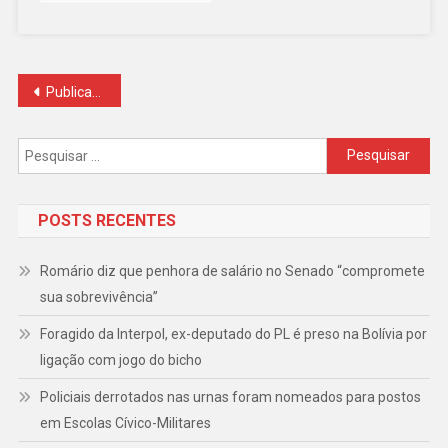
Na
Praça
Da
Sé
Navegação
Publicações mais antigas
por
Pesquisar
posts
por:
POSTS RECENTES
Romário diz que penhora de salário no Senado “compromete
sua sobrevivência”
Foragido da Interpol, ex-deputado do PL é preso na Bolívia por
ligação com jogo do bicho
Policiais derrotados nas urnas foram nomeados para postos
em Escolas Cívico-Militares