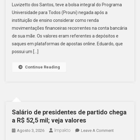
Luvizetto dos Santos, teve a bolsa integral do Programa
Bolsa
Universidade para Todos (Prouni) negada após a
Do
instituição de ensino considerar como renda
Prouni
Após
movimentações financeiras recorrentes na conta bancária
Apostas
de sua mãe. Os valores eram referentes a depósitos e
Da
saques em plataformas de apostas online. Eduardo, que
Mãe
possui um […]
Serem
Consideradas
Continue Reading
Renda;
MEC
Se
Pronuncia
Salário de presidentes de partido chega
a R$ 52,5 mil; veja valores
Impakto
On
Agosto 3, 2026
Leave A Comment
Salário