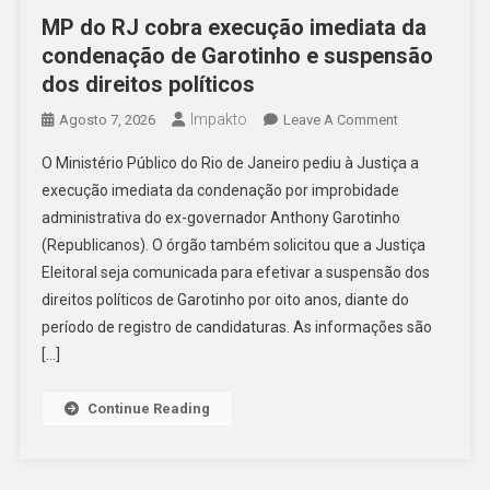
MP do RJ cobra execução imediata da
condenação de Garotinho e suspensão
dos direitos políticos
Impakto
On
Agosto 7, 2026
Leave A Comment
MP
O Ministério Público do Rio de Janeiro pediu à Justiça a
Do
execução imediata da condenação por improbidade
RJ
administrativa do ex-governador Anthony Garotinho
Cobra
(Republicanos). O órgão também solicitou que a Justiça
Execução
Imediata
Eleitoral seja comunicada para efetivar a suspensão dos
Da
direitos políticos de Garotinho por oito anos, diante do
Condenação
período de registro de candidaturas. As informações são
De
[…]
Garotinho
E
Continue Reading
Suspensão
Dos
Direitos