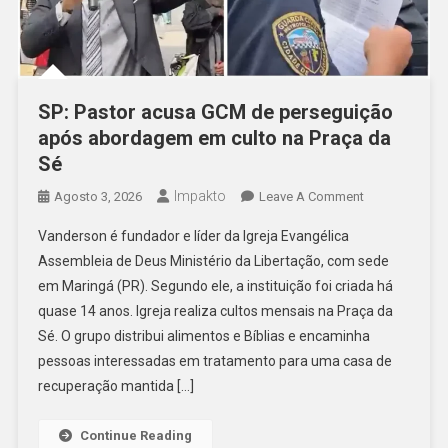
SP: Pastor acusa GCM de perseguição
após abordagem em culto na Praça da
Sé
Impakto
On
Agosto 3, 2026
Leave A Comment
SP:
Vanderson é fundador e líder da Igreja Evangélica
Pastor
Assembleia de Deus Ministério da Libertação, com sede
Acusa
em Maringá (PR). Segundo ele, a instituição foi criada há
GCM
quase 14 anos. Igreja realiza cultos mensais na Praça da
De
Perseguição
Sé. O grupo distribui alimentos e Bíblias e encaminha
Após
pessoas interessadas em tratamento para uma casa de
Abordagem
recuperação mantida […]
Em
Culto
Continue Reading