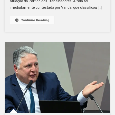
atuação do Partido dos Trabalhadores. A fala foi
Em
imediatamente contestada por Vanda, que classificou […]
Sessão
Da
Continue Reading
Câmara
De
Curitiba:
“Volta
Para
O
Ceará”