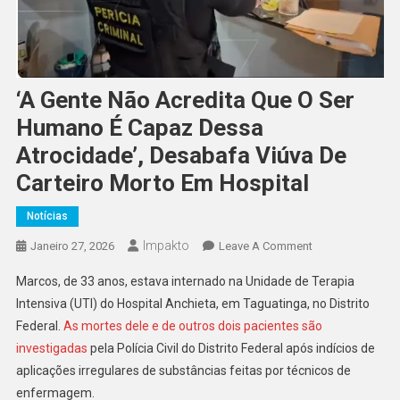
‘A Gente Não Acredita Que O Ser
Humano É Capaz Dessa
Atrocidade’, Desabafa Viúva De
Carteiro Morto Em Hospital
Notícias
Impakto
On
Janeiro 27, 2026
Leave A Comment
‘A
Marcos, de 33 anos, estava internado na Unidade de Terapia
Gente
Intensiva (UTI) do Hospital Anchieta, em Taguatinga, no Distrito
Não
Federal.
As mortes dele e de outros dois pacientes são
Acredita
investigadas
pela Polícia Civil do Distrito Federal após indícios de
Que
O
aplicações irregulares de substâncias feitas por técnicos de
Ser
enfermagem.