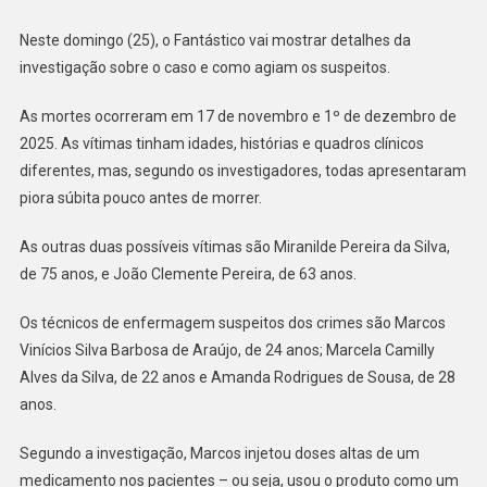
Humano
É
Neste domingo (25), o Fantástico vai mostrar detalhes da
Capaz
investigação sobre o caso e como agiam os suspeitos.
Dessa
Atrocidade’,
As mortes ocorreram em 17 de novembro e 1º de dezembro de
Desabafa
2025. As vítimas tinham idades, histórias e quadros clínicos
Viúva
diferentes, mas, segundo os investigadores, todas apresentaram
De
piora súbita pouco antes de morrer.
Carteiro
Morto
As outras duas possíveis vítimas são Miranilde Pereira da Silva,
Em
de 75 anos, e João Clemente Pereira, de 63 anos.
Hospital
Os técnicos de enfermagem suspeitos dos crimes são Marcos
Vinícios Silva Barbosa de Araújo, de 24 anos; Marcela Camilly
Alves da Silva, de 22 anos e Amanda Rodrigues de Sousa, de 28
anos.
Segundo a investigação, Marcos injetou doses altas de um
medicamento nos pacientes – ou seja, usou o produto como um