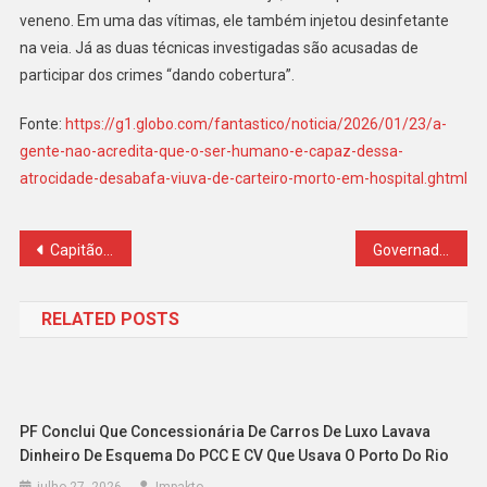
veneno. Em uma das vítimas, ele também injetou desinfetante
na veia. Já as duas técnicas investigadas são acusadas de
participar dos crimes “dando cobertura”.
Fonte:
https://g1.globo.com/fantastico/noticia/2026/01/23/a-
gente-nao-acredita-que-o-ser-humano-e-capaz-dessa-
atrocidade-desabafa-viuva-de-carteiro-morto-em-hospital.ghtml
Navegação
Capitão da PM é afastado após áudio sugerir negociação com tráfico
Governador manda instalar câmeras até em festas para pegar quem tem problemas com a Justiça
de
RELATED POSTS
Post
PF Conclui Que Concessionária De Carros De Luxo Lavava
Dinheiro De Esquema Do PCC E CV Que Usava O Porto Do Rio
julho 27, 2026
Impakto