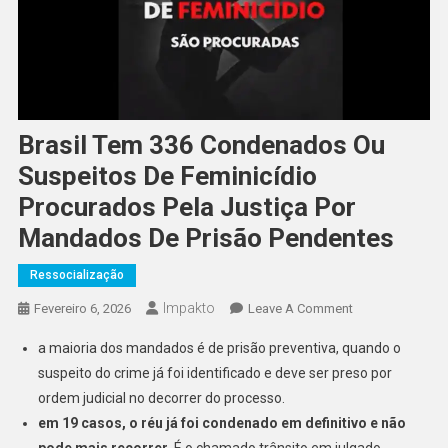
Brasil Tem 336 Condenados Ou
Suspeitos De Feminicídio
Procurados Pela Justiça Por
Mandados De Prisão Pendentes
Ressocialização
Impakto
On
Fevereiro 6, 2026
Leave A Comment
Brasil
a maioria dos mandados é de prisão preventiva, quando o
Tem
suspeito do crime já foi identificado e deve ser preso por
336
ordem judicial no decorrer do processo.
Condenados
em
19 casos, o réu já foi condenado em definitivo e não
Ou
Suspeitos
pode mais recorrer
. É o chamado trânsito em julgado,