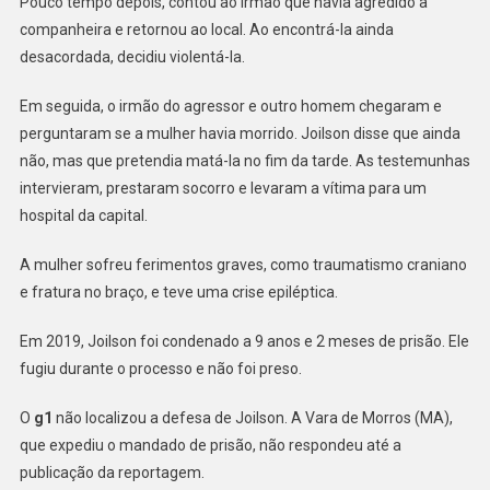
Pouco tempo depois, contou ao irmão que havia agredido a
companheira e retornou ao local. Ao encontrá-la ainda
desacordada, decidiu violentá-la.
Em seguida, o irmão do agressor e outro homem chegaram e
perguntaram se a mulher havia morrido. Joilson disse que ainda
não, mas que pretendia matá-la no fim da tarde. As testemunhas
intervieram, prestaram socorro e levaram a vítima para um
hospital da capital.
A mulher sofreu ferimentos graves, como traumatismo craniano
e fratura no braço, e teve uma crise epiléptica.
Em 2019, Joilson foi condenado a 9 anos e 2 meses de prisão. Ele
fugiu durante o processo e não foi preso.
O
g1
não localizou a defesa de Joilson. A Vara de Morros (MA),
que expediu o mandado de prisão, não respondeu até a
publicação da reportagem.