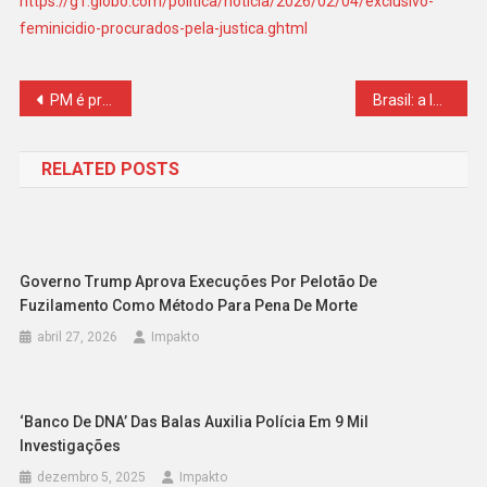
https://g1.globo.com/politica/noticia/2026/02/04/exclusivo-
feminicidio-procurados-pela-justica.ghtml
Navegação
PM é preso dentro de batalhão por roubo, estupro e extorsão
Brasil: a longa duração da impunidade
de
RELATED POSTS
Post
Governo Trump Aprova Execuções Por Pelotão De
Fuzilamento Como Método Para Pena De Morte
abril 27, 2026
Impakto
‘Banco De DNA’ Das Balas Auxilia Polícia Em 9 Mil
Investigações
dezembro 5, 2025
Impakto