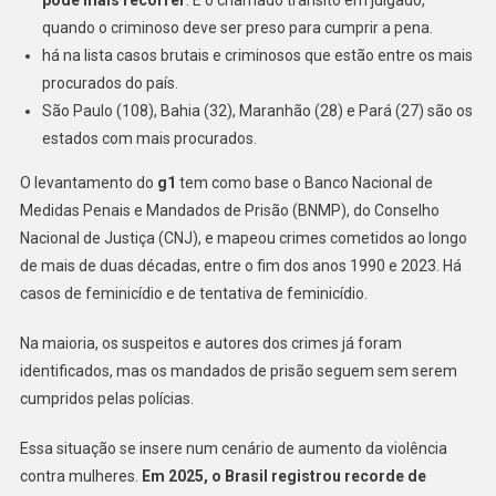
De
quando o criminoso deve ser preso para cumprir a pena.
Feminicídio
há na lista casos brutais e criminosos que estão entre os mais
Procurados
procurados do país.
Pela
São Paulo (108), Bahia (32), Maranhão (28) e Pará (27) são os
Justiça
estados com mais procurados.
Por
Mandados
O levantamento do
g1
tem como base o Banco Nacional de
De
Medidas Penais e Mandados de Prisão (BNMP), do Conselho
Prisão
Nacional de Justiça (CNJ), e mapeou crimes cometidos ao longo
Pendentes
de mais de duas décadas, entre o fim dos anos 1990 e 2023. Há
casos de feminicídio e de tentativa de feminicídio.
Na maioria, os suspeitos e autores dos crimes já foram
identificados, mas os mandados de prisão seguem sem serem
cumpridos pelas polícias.
Essa situação se insere num cenário de aumento da violência
contra mulheres.
Em 2025, o Brasil registrou recorde de