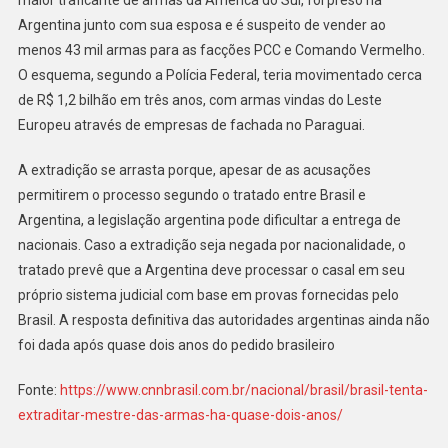
“Mestre
Argentina junto com sua esposa e é suspeito de vender ao
Das
Armas”
menos 43 mil armas para as facções PCC e Comando Vermelho.
Há
O esquema, segundo a Polícia Federal, teria movimentado cerca
Quase
de R$ 1,2 bilhão em três anos, com armas vindas do Leste
Dois
Europeu através de empresas de fachada no Paraguai.
Anos
A extradição se arrasta porque, apesar de as acusações
permitirem o processo segundo o tratado entre Brasil e
Argentina, a legislação argentina pode dificultar a entrega de
nacionais. Caso a extradição seja negada por nacionalidade, o
tratado prevê que a Argentina deve processar o casal em seu
próprio sistema judicial com base em provas fornecidas pelo
Brasil. A resposta definitiva das autoridades argentinas ainda não
foi dada após quase dois anos do pedido brasileiro
Fonte:
https://www.cnnbrasil.com.br/nacional/brasil/brasil-tenta-
extraditar-mestre-das-armas-ha-quase-dois-anos/