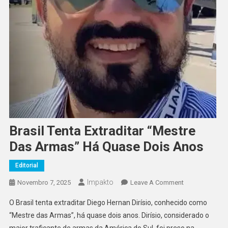
Brasil Tenta Extraditar “Mestre
Das Armas” Há Quase Dois Anos
Editorial
Impakto
On
Novembro 7, 2025
Leave A Comment
Brasil
O Brasil tenta extraditar Diego Hernan Dirísio, conhecido como
Tenta
“Mestre das Armas”, há quase dois anos. Dirísio, considerado o
Extraditar
maior traficante de armas da América do Sul, foi preso na