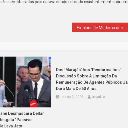
 fossem liberados pois estava sendo cobrado insistentemente por um
aro
ado
Ex-aluna de Medicina que desviou quase R$ 1 milhão de colegas da USP é cobrada por não pagar ‘mesada estudantil’
rança
stente
oridade
Dos ‘marajás’ Aos ‘penduricalhos’:
blica’
Discussão Sobre A Limitação Da
Remuneração De Agentes Públicos Já
Dura Mais De 60 Anos
março 2, 2026
Impakto
mann Desmascara Deltan
 Resgata “passivo
Da Lava Jato