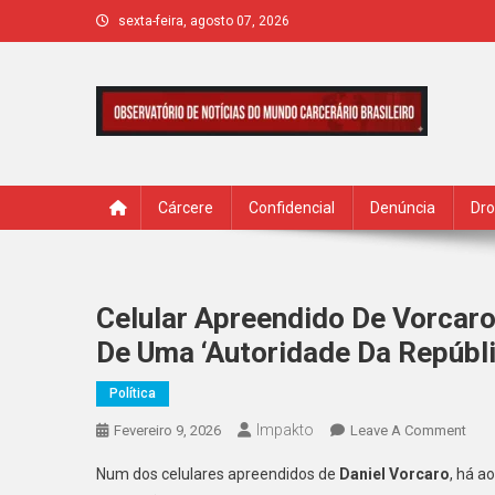
Skip
sexta-feira, agosto 07, 2026
to
content
IMPAKTO
Cárcere
Confidencial
Denúncia
Dr
Celular Apreendido De Vorcar
De Uma ‘autoridade Da Repúbli
Política
Impakto
On
Fevereiro 9, 2026
Leave A Comment
Celu
Num dos celulares apreendidos de
Daniel Vorcaro
, há a
Apr