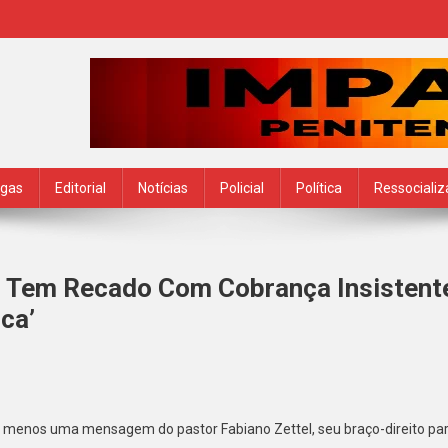
ogas
Editorial
Notícias
Policial
Política
Ressociali
o Tem Recado Com Cobrança Insistent
ca’
lar
o menos uma mensagem do pastor Fabiano Zettel, seu braço-direito pa
eendido