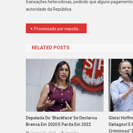
transações heterodoxas, pedindo que alguns pagamentos
De
autoridade da República.
Vorc
Tem
Rec
Navegação
Processado por nepotismo, Eder Borges diz que promotora deve “voltar a estudar”
Com
Cob
de
Insi
RELATED POSTS
Post
De
Uma
‘aut
Da
Repú
Deputada Do ‘blackface’ Se Declarou
Gleisi Hoff
Branca Em 2020 E Parda Em 2022
Dallagnol E
Criminoso” 
março 21, 2026
Impakto