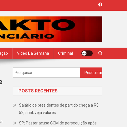
zação
Vídeo Da Semana
Criminal
Pesquisar
por:
e
POSTS RECENTES
Salário de presidentes de partido chega a R$
52,5 mil; veja valores
ra
SP: Pastor acusa GCM de perseguição após