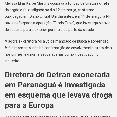
Melissa Elias Karpe Martins ocupava a função de diretora-chefe
Operação
Sobre
do órgão e foi desligada no dia 12 de março, conforme
Tráfico
publicação em Diário Oficial. Um dia antes, em 11 de março, a PF
Internacional
havia deflagrado a operação “Fundo Falso”, que investiga o envio
No
de cocaína para o exterior por meio do porto da cidade.
Porto
De
A agora ex-diretora foi alvo de mandado de busca e apreensão.
Paranaguá,
Até o momento, não há confirmação de envolvimento direto dela
É
nos crimes, e o nome segue apenas como investigado no
Exonerada
inquérito.
Diretora do Detran exonerada
em Paranaguá é investigada
em esquema que levava droga
para a Europa