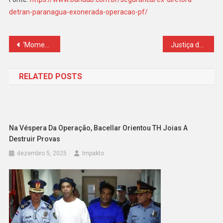
detran-paranagua-exonerada-operacao-pf/
Navegação
‘Momento de exaltação’: vereador que sugeriu ‘matar cães’ pede desculpas e diz que tem pets
Justiça da Bahia censura reportagem do Poder360
de
RELATED POSTS
Post
Na Véspera Da Operação, Bacellar Orientou TH Joias A
Destruir Provas
dezembro 5, 2025
Impakto