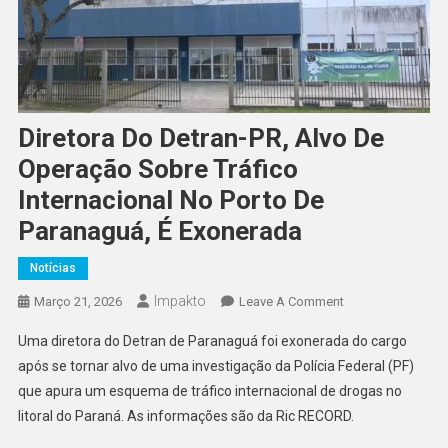
Diretora Do Detran-PR, Alvo De
Operação Sobre Tráfico
Internacional No Porto De
Paranaguá, É Exonerada
Notícias
Impakto
On
Março 21, 2026
Leave A Comment
Diretora
Uma diretora do Detran de Paranaguá foi exonerada do cargo
Do
após se tornar alvo de uma investigação da Polícia Federal (PF)
Detran-
que apura um esquema de tráfico internacional de drogas no
PR,
litoral do Paraná. As informações são da Ric RECORD.
Alvo
De