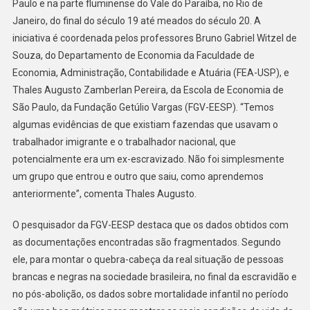
Paulo e na parte fluminense do Vale do Paraíba, no Rio de
Dificuldades
Janeiro, do final do século 19 até meados do século 20. A
Dos
iniciativa é coordenada pelos professores Bruno Gabriel Witzel de
Negros
Souza, do Departamento de Economia da Faculdade de
Para
Economia, Administração, Contabilidade e Atuária (FEA-USP), e
Entrar
Thales Augusto Zamberlan Pereira, da Escola de Economia de
No
São Paulo, da Fundação Getúlio Vargas (FGV-EESP). “Temos
Mercado
algumas evidências de que existiam fazendas que usavam o
De
trabalhador imigrante e o trabalhador nacional, que
Trabalho
potencialmente era um ex-escravizado. Não foi simplesmente
um grupo que entrou e outro que saiu, como aprendemos
anteriormente”, comenta Thales Augusto.
O pesquisador da FGV-EESP destaca que os dados obtidos com
as documentações encontradas são fragmentados. Segundo
ele, para montar o quebra-cabeça da real situação de pessoas
brancas e negras na sociedade brasileira, no final da escravidão e
no pós-abolição, os dados sobre mortalidade infantil no período