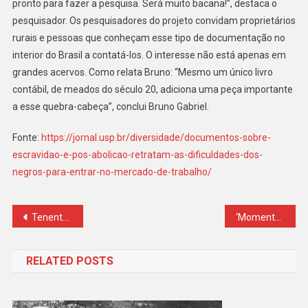
pronto para fazer a pesquisa. Será muito bacana!”, destaca o
pesquisador. Os pesquisadores do projeto convidam proprietários
rurais e pessoas que conheçam esse tipo de documentação no
interior do Brasil a contatá-los. O interesse não está apenas em
grandes acervos. Como relata Bruno: “Mesmo um único livro
contábil, de meados do século 20, adiciona uma peça importante
a esse quebra-cabeça”, conclui Bruno Gabriel.
Fonte:
https://jornal.usp.br/diversidade/documentos-sobre-
escravidao-e-pos-abolicao-retratam-as-dificuldades-dos-
negros-para-entrar-no-mercado-de-trabalho/
Navegação
Tenente-coronel humilhava e chamava esposa morta de ‘burra’ em SP
‘Momento de exaltação’: vereador que sugeriu ‘matar cães’ pede desculpas e diz que tem pets
de
RELATED POSTS
Post