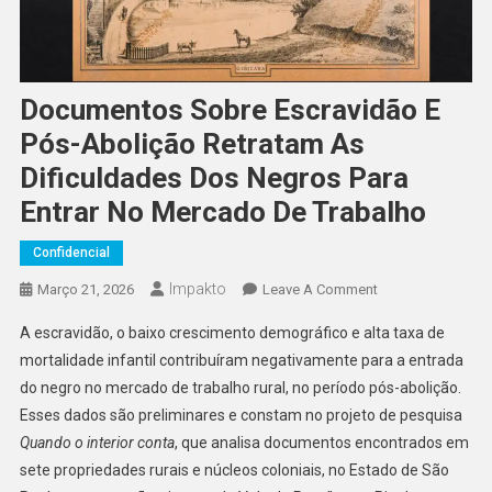
Documentos Sobre Escravidão E
Pós-Abolição Retratam As
Dificuldades Dos Negros Para
Entrar No Mercado De Trabalho
Confidencial
Impakto
On
Março 21, 2026
Leave A Comment
Documentos
A escravidão, o baixo crescimento demográfico e alta taxa de
Sobre
mortalidade infantil contribuíram negativamente para a entrada
Escravidão
do negro no mercado de trabalho rural, no período pós-abolição.
E
Esses dados são preliminares e constam no projeto de pesquisa
Pós-
Abolição
Quando o interior conta
, que analisa documentos encontrados em
Retratam
sete propriedades rurais e núcleos coloniais, no Estado de São
As