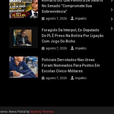
Romário Diz Que Penhora De Salário
No Senado “compromete Sua
Sobrevivência”
agosto 7, 2026
Impakto
Foragido Da Interpol, Ex-Deputado
Do PL É Preso Na Bolívia Por Ligação
Com Jogo Do Bicho
agosto 7, 2026
Impakto
Policiais Derrotados Nas Urnas
Foram Nomeados Para Postos Em
Escolas Cívico-Militares
agosto 7, 2026
Impakto
heme: News Portal by
Mystery Themes
.