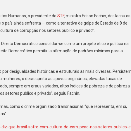
reitos Humanos, o presidente do
STF
, ministro Edson Fachin, destacou os
urso,
 o país ainda enfrenta — como a tentativa de golpe de Estado de 8 de
in
cultura de corrupção nos setores público e privado”.
Direito Democrático consolidar-se como um projeto ético e político na
l
eito Democrático permitiu a afirmação de padrões mínimos para a
e
ura
 por desigualdades históricas e estruturais as mais diversas. Persistem
upção
a mulheres, o desrespeito aos povos originários, elevadas taxas de
do, sempre em graus variados, altos índices de pobreza e de pobreza
res
s setores público e privado”, seguiu Fachin.
ico
emas, como o crime organizado transnacional, “que representa, em si,
do’
as”.
in-diz-que-brasil-sofre-com-cultura-de-corrupcao-nos-setores-publico-e