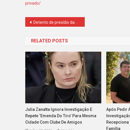
privado/
Navegação
Detento de presídio da Bahia alcança 880 pontos no Enem PPL
de
RELATED POSTS
Post
Julia Zanatta Ignora Investigação E
Após Pedir 
Repete ‘emenda Do Tiro’ Para Mesma
Investigaçã
Cidade Com Clube De Amigos
Recepciona
Família