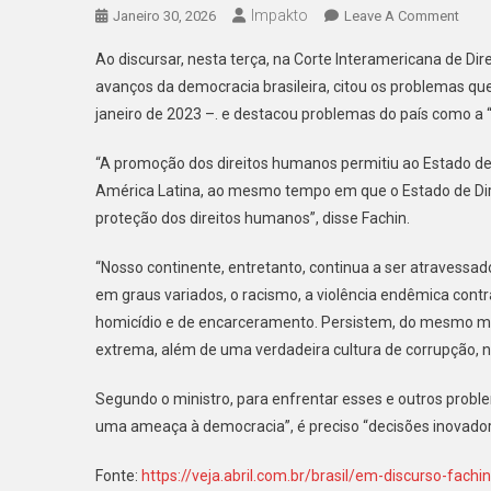
Impakto
On
Janeiro 30, 2026
Leave A Comment
Em
Ao discursar, nesta terça, na Corte Interamericana de Di
Disc
avanços da democracia brasileira, citou os problemas que
Fach
janeiro de 2023 –. e destacou problemas do país como a “
Diz
Que
“A promoção dos direitos humanos permitiu ao Estado de 
Brasi
América Latina, ao mesmo tempo em que o Estado de Dir
Sofr
Com
proteção dos direitos humanos”, disse Fachin.
‘cult
“Nosso continente, entretanto, continua a ser atravessado
De
Corr
em graus variados, o racismo, a violência endêmica contr
Nos
homicídio e de encarceramento. Persistem, do mesmo mo
Seto
extrema, além de uma verdadeira cultura de corrupção, no
Públ
E
Segundo o ministro, para enfrentar esses e outros probl
Priva
uma ameaça à democracia”, é preciso “decisões inovador
Fonte:
https://veja.abril.com.br/brasil/em-discurso-fach