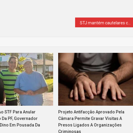
STJ mantém cautelares contra advogado acusado de fraudes para beneficiar presos
Ao STF Para Anular
Projeto Antifacção Aprovado Pela
o Da PF, Governador
Câmara Permite Gravar Visitas A
 Dino Em Pousada Da
Presos Ligados A Organizações
Criminosas