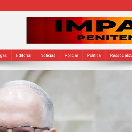
ogas
Editorial
Notícias
Policial
Política
Ressociali