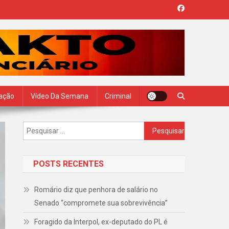
zação
Vídeo Da Semana
Criminal
Pesquisar
por:
POSTS RECENTES
Romário diz que penhora de salário no
Senado “compromete sua sobrevivência”
Foragido da Interpol, ex-deputado do PL é