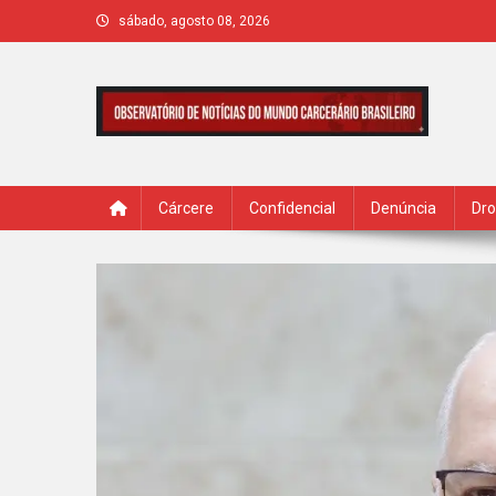
Skip
sábado, agosto 08, 2026
to
content
IMPAKTO
Cárcere
Confidencial
Denúncia
Dr