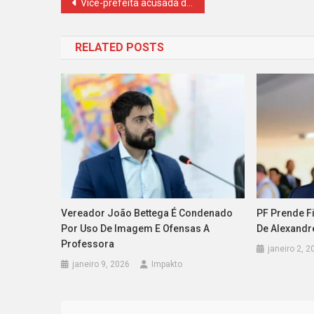
Navegação
Vice-prefeita acusada de desvio para mãe de santo e servidora fantasma
de
RELATED POSTS
Post
Vereador João Bettega É Condenado
PF Prende F
Por Uso De Imagem E Ofensas A
De Alexandr
Professora
janeiro 2, 2
janeiro 9, 2026
Impakto