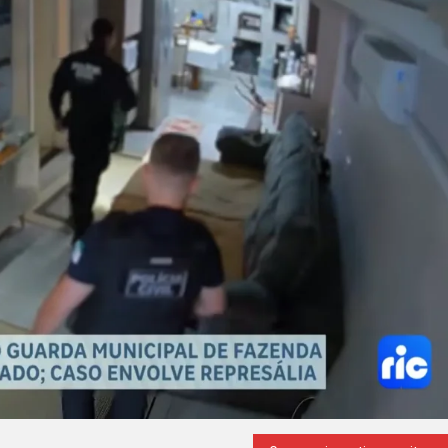
ipal
da
e
ciado;
ve
ália