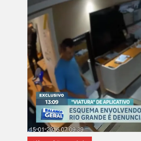
Munic
De
Fazen
Rio
Grand
É
Denun
Caso
Envol
Repres