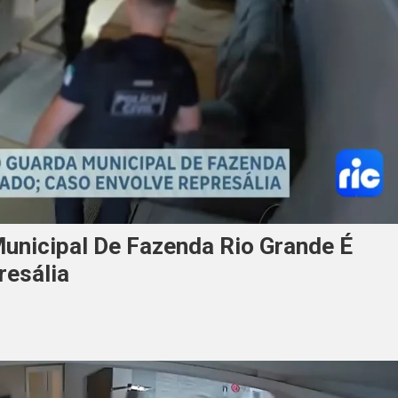
nicipal De Fazenda Rio Grande É
resália
ema
vendo
a