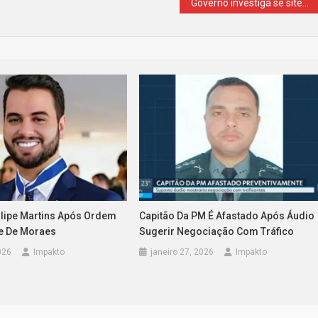
Governo investiga se sites pornôs impedem acesso de menores de idade
ilipe Martins Após Ordem
Capitão Da PM É Afastado Após Áudio
e De Moraes
Sugerir Negociação Com Tráfico
026
Impakto
janeiro 27, 2026
Impakto