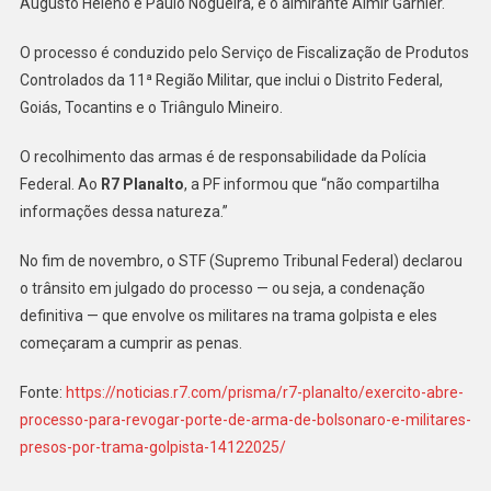
Augusto Heleno e Paulo Nogueira, e o almirante Almir Garnier.
De
Arma
O processo é conduzido pelo Serviço de Fiscalização de Produtos
De
Controlados da 11ª Região Militar, que inclui o Distrito Federal,
Bolsonaro
E
Goiás, Tocantins e o Triângulo Mineiro.
Militares
Presos
O recolhimento das armas é de responsabilidade da Polícia
Por
Federal. Ao
R7 Planalto
, a PF informou que “não compartilha
Trama
informações dessa natureza.”
Golpista
No fim de novembro, o STF (Supremo Tribunal Federal) declarou
o trânsito em julgado do processo — ou seja, a condenação
definitiva — que envolve os militares na trama golpista e eles
começaram a cumprir as penas.
Fonte:
https://noticias.r7.com/prisma/r7-planalto/exercito-abre-
processo-para-revogar-porte-de-arma-de-bolsonaro-e-militares-
presos-por-trama-golpista-14122025/