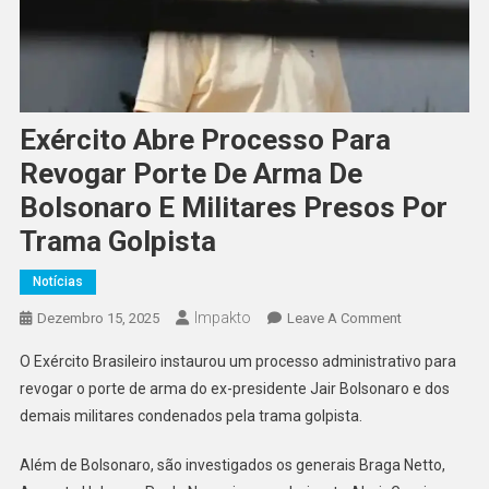
Exército Abre Processo Para
Revogar Porte De Arma De
Bolsonaro E Militares Presos Por
Trama Golpista
Notícias
Impakto
On
Dezembro 15, 2025
Leave A Comment
Exército
O Exército Brasileiro instaurou um processo administrativo para
Abre
revogar o porte de arma do ex-presidente Jair Bolsonaro e dos
Processo
demais militares condenados pela trama golpista.
Para
Revogar
Além de Bolsonaro, são investigados os generais Braga Netto,
Porte