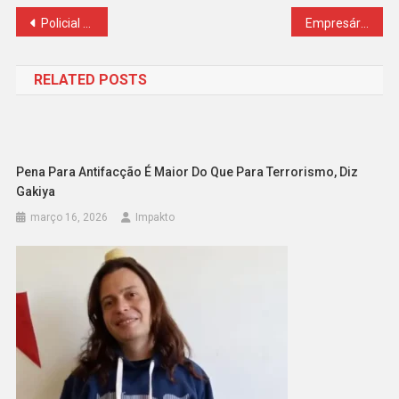
Navegação
Policial penal é encontrada morta; muro da casa estava pichado: X9 e CV
Empresário admite prática de contratar advogados ligados a ministros do STF ‘por prevenção’
de
RELATED POSTS
Post
Pena Para Antifacção É Maior Do Que Para Terrorismo, Diz
Gakiya
março 16, 2026
Impakto