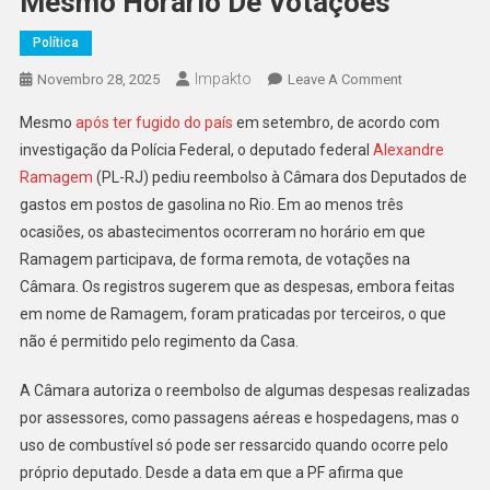
Mesmo Horário De Votações
Política
Impakto
On
Novembro 28, 2025
Leave A Comment
Fora
Mesmo
após ter fugido do país
em setembro, de acordo com
Do
investigação da Polícia Federal, o deputado federal
Alexandre
País,
Ramagem
(PL-RJ) pediu reembolso à Câmara dos Deputados de
Ramagem
gastos em postos de gasolina no Rio. Em ao menos três
Apresentou
À
ocasiões, os abastecimentos ocorreram no horário em que
Câmara
Ramagem participava, de forma remota, de votações na
Notas
Câmara. Os registros sugerem que as despesas, embora feitas
Em
em nome de Ramagem, foram praticadas por terceiros, o que
Postos
não é permitido pelo regimento da Casa.
De
Gasolina
A Câmara autoriza o reembolso de algumas despesas realizadas
No
por assessores, como passagens aéreas e hospedagens, mas o
Rio
uso de combustível só pode ser ressarcido quando ocorre pelo
No
próprio deputado. Desde a data em que a PF afirma que
Mesmo