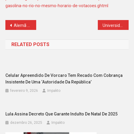
gasolina-no-rio-no-mesmo-horario-de-votacoes.ghtml
Navegação
Alemã viraliza;homem que filmou seu bumbum
Universidade mineira usou recursos da Lava Jato que eram destinados exclusivamente para a Amazônia
de
RELATED POSTS
Post
Celular Apreendido De Vorcaro Tem Recado Com Cobrança
Insistente De Uma ‘autoridade Da República’
fevereiro 9, 2026
Impakto
Lula Assina Decreto Que Garante Indulto De Natal De 2025
dezembro 26, 2025
Impakto