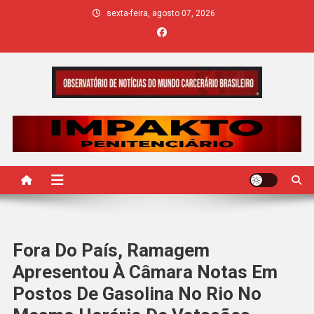
Skip
sexta-feira, agosto 07, 2026
to
content
IMPAKTO
Fora Do País, Ramagem
Apresentou À Câmara Notas Em
Postos De Gasolina No Rio No