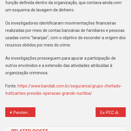
função definida dentro da organização, que contava ainda com
um esquema de lavagem de dinheiro.
Os investigadores identificaram movimentações financeiras
realizadas por meio de contas bancárias de familiares e pessoas
usadas como “laranjas”, com o objetivo de esconder a origem dos
recursos obtidos por meio do crime.
As investigações prosseguem para apurar a participação de
outros envolvidos e a extensão das atividades atribuídas à
organização criminosa.
Fonte:
https://www.bandab.com.br/seguranca/grupo-chefiado-
traficantes-presidio-operacao-grande-curitiba/
Navegação
Penitenciária Central do Estado atinge 100% de coletas de DNA dos custodiados
Ex-PCC diz que Virginia, Carlinhos Maia e Bia Miranda serão presos
de