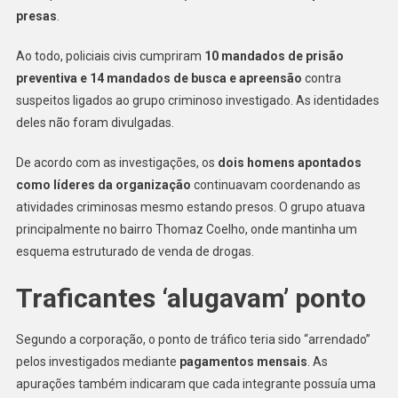
Presídio
presas
.
De
Piraquara
Ao todo, policiais civis cumpriram
10 mandados de prisão
É
preventiva e 14 mandados de busca e apreensão
contra
Alvo
suspeitos ligados ao grupo criminoso investigado. As identidades
De
deles não foram divulgadas.
Operação
E
De acordo com as investigações, os
dois homens apontados
10
como líderes da organização
continuavam coordenando as
São
atividades criminosas mesmo estando presos. O grupo atuava
Capturados
principalmente no bairro Thomaz Coelho, onde mantinha um
esquema estruturado de venda de drogas.
Traficantes ‘alugavam’ ponto
Segundo a corporação, o ponto de tráfico teria sido “arrendado”
pelos investigados mediante
pagamentos mensais
. As
apurações também indicaram que cada integrante possuía uma