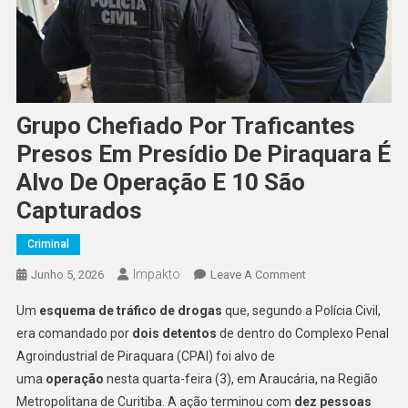
Grupo Chefiado Por Traficantes
Presos Em Presídio De Piraquara É
Alvo De Operação E 10 São
Capturados
Criminal
Impakto
On
Junho 5, 2026
Leave A Comment
Grupo
Um
esquema de tráfico de drogas
que, segundo a Polícia Civil,
Chefiado
era comandado por
dois detentos
de dentro do Complexo Penal
Por
Agroindustrial de Piraquara (CPAI) foi alvo de
Traficantes
uma
operação
nesta quarta-feira (3), em Araucária, na Região
Presos
Em
Metropolitana de Curitiba. A ação terminou com
dez pessoas