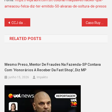
ameacou-felca-diz-ter-emitido-50-alvaras-de-soltura-de-presos
Navegação
CCJ da Câmara aprova projeto que obriga condenado a pagar por tornozeleira eletrônica
Caso Ruy Ferraz: Polícia Civil prende 9º suspeito por morte de delegado
de
RELATED POSTS
Post
Mesmo Preso, Mentor De Fraudes Na Fazenda-SP Contava
Com ‘honorários A Receber Da Fast Shop’, Diz MP
junho 15, 2026
Impakto