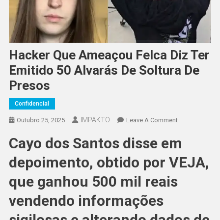
Hacker Que Ameaçou Felca Diz Ter
Emitido 50 Alvarás De Soltura De
Presos
Confidencial
IMPAKTO
On
Outubro 25, 2025
Leave A Comment
Hacker
Cayo dos Santos disse em
Que
Ameaçou
depoimento, obtido por VEJA,
Felca
Diz
que ganhou 500 mil reais
Ter
vendendo informações
Emitido
50
sigilosas e alterando dados de