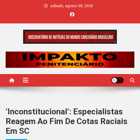
Skip
sábado, agosto 08, 2026
to
content
IMPAKTO
‘Inconstitucional’: Especialistas
Reagem Ao Fim De Cotas Raciais
Em SC