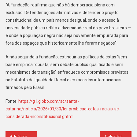
“A Fundação reafirma que não há democracia plena com
exclusão. Defender ações afirmativas é defender o projeto
constitucional de um país menos desigual, onde o acesso à
universidade pública reflita a diversidade real do povo brasileiro —
e onde a população negra não seja novamente empurrada para
fora dos espaços que historicamente lhe foram negados”.
Ainda segundo a Fundação, extinguir as políticas de cotas “sem
base empírica robusta, sem debate público qualificado e sem
mecanismos de transição” enfraquece compromissos previstos
no Estatuto da Igualdade Racial e em acordos internacionais
firmados pelo Brasil.
Fonte:
https://g1.globo.com/sc/santa-
catarina/noticia/2026/01/30/lei-proibicao-cotas-raciais-sc-
considerada-inconstitucional.ghtml
Navegação
Informe da Comissão Eleitoral do SINDARSPEN sobre o registro de chapas concorrentes ao quadriênio 2026-2030
Golpistas criam decisão falsa de desembargador da Paraíba para tentar reduzir condenação de preso