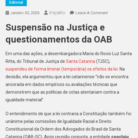
Editorial
Impakto
On
Janeiro 30, 2026
Leave A Comment
‘Inconstitucional’
Suspensão na Justiça e
Especialistas
Reagem
questionamentos da OAB
Ao
Fim
Em uma das ações, a desembargadora Maria do Rocio Luz Santa
De
Ritta, do Tribunal de Justiça de
Santa Catarina
(TJSC),
Cotas
suspendeu de forma liminar (temporária) os efeitos da lei
. Na
Raciais
Em
decisão, ela argumentou que a lei catarinense “não se encontra
SC
ancorada em dados empíricos ou avaliações técnicas que
demonstrem que as políticas de cotas atentariam contra a
igualdade material”.
O entendimento de que a lei contraria a Constituição também foi
unânime pelas comissões de Igualdade Racial e Direito
Constitucional da Ordem dos Advogados do Brasil de Santa
Catarina (OAB-SC). Após reunião conjunta, a entidade
concluiu