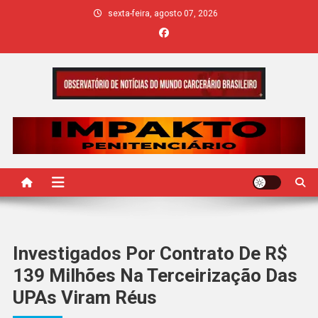
Skip
sexta-feira, agosto 07, 2026
to
content
IMPAKTO
Investigados Por Contrato De R$
139 Milhões Na Terceirização Das
UPAs Viram Réus