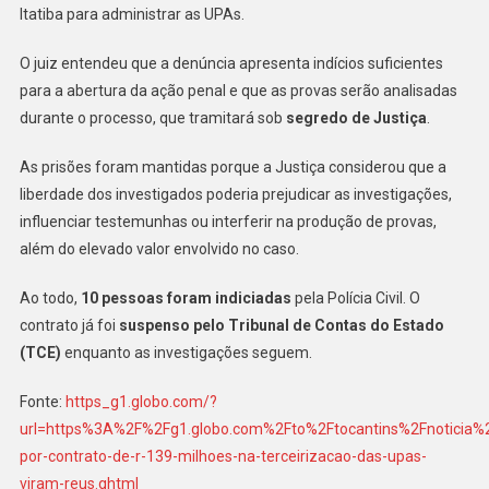
Itatiba para administrar as UPAs.
O juiz entendeu que a denúncia apresenta indícios suficientes
para a abertura da ação penal e que as provas serão analisadas
durante o processo, que tramitará sob
segredo de Justiça
.
As prisões foram mantidas porque a Justiça considerou que a
liberdade dos investigados poderia prejudicar as investigações,
influenciar testemunhas ou interferir na produção de provas,
além do elevado valor envolvido no caso.
Ao todo,
10 pessoas foram indiciadas
pela Polícia Civil. O
contrato já foi
suspenso pelo Tribunal de Contas do Estado
(TCE)
enquanto as investigações seguem.
Fonte:
https_g1.globo.com/?
url=https%3A%2F%2Fg1.globo.com%2Fto%2Ftocantins%2Fnoticia
por-contrato-de-r-139-milhoes-na-terceirizacao-das-upas-
viram-reus.ghtml