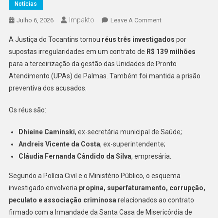
Notícias
Impakto
On
Julho 6, 2026
Leave A Comment
Investigados
A Justiça do Tocantins tornou
réus três investigados
por
Por
supostas irregularidades em um contrato de
R$ 139 milhões
Contrato
para a terceirização da gestão das Unidades de Pronto
De
Atendimento (UPAs) de Palmas. Também foi mantida a prisão
R$
139
preventiva dos acusados.
Milhões
Na
Os réus são:
Terceirização
Dhieine Caminski
, ex-secretária municipal de Saúde;
Das
UPAs
Andreis Vicente da Costa
, ex-superintendente;
Viram
Cláudia Fernanda Cândido da Silva
, empresária.
Réus
Segundo a Polícia Civil e o Ministério Público, o esquema
investigado envolveria
propina, superfaturamento, corrupção,
peculato e associação criminosa
relacionados ao contrato
firmado com a Irmandade da Santa Casa de Misericórdia de