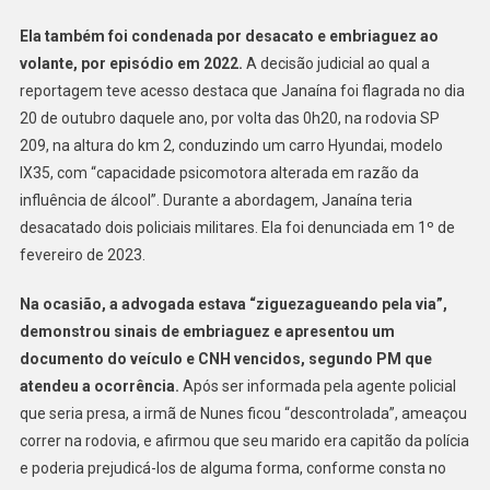
Ela também foi condenada por desacato e embriaguez ao
volante, por episódio em 2022.
A decisão judicial ao qual a
reportagem teve acesso destaca que Janaína foi flagrada no dia
20 de outubro daquele ano, por volta das 0h20, na rodovia SP
209, na altura do km 2, conduzindo um carro Hyundai, modelo
IX35, com “capacidade psicomotora alterada em razão da
influência de álcool”. Durante a abordagem, Janaína teria
desacatado dois policiais militares. Ela foi denunciada em 1º de
fevereiro de 2023.
Na ocasião, a advogada estava “ziguezagueando pela via”,
demonstrou sinais de embriaguez e apresentou um
documento do veículo e CNH vencidos, segundo PM que
atendeu a ocorrência.
Após ser informada pela agente policial
que seria presa, a irmã de Nunes ficou “descontrolada”, ameaçou
correr na rodovia, e afirmou que seu marido era capitão da polícia
e poderia prejudicá-los de alguma forma, conforme consta no