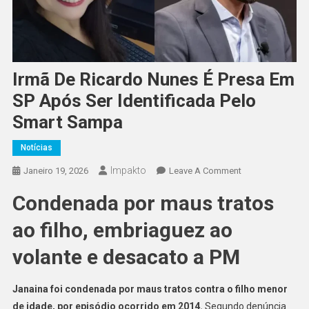
Irmã De Ricardo Nunes É Presa Em
SP Após Ser Identificada Pelo
Smart Sampa
Notícias
Impakto
On
Janeiro 19, 2026
Leave A Comment
Irmã
Condenada por maus tratos
De
Ricardo
ao filho, embriaguez ao
Nunes
É
volante e desacato a PM
Presa
Em
Janaina foi condenada por maus tratos contra o filho menor
SP
de idade, por episódio ocorrido em 2014.
Segundo denúncia