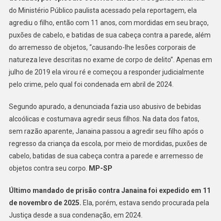
Após
do Ministério Público paulista acessado pela reportagem, ela
Ser
agrediu o filho, então com 11 anos, com mordidas em seu braço,
Identificada
puxões de cabelo, e batidas de sua cabeça contra a parede, além
Pelo
do arremesso de objetos, “causando-lhe lesões corporais de
Smart
natureza leve descritas no exame de corpo de delito”. Apenas em
Sampa
julho de 2019 ela virou ré e começou a responder judicialmente
pelo crime, pelo qual foi condenada em abril de 2024.
Segundo apurado, a denunciada fazia uso abusivo de bebidas
alcoólicas e costumava agredir seus filhos. Na data dos fatos,
sem razão aparente, Janaina passou a agredir seu filho após o
regresso da criança da escola, por meio de mordidas, puxões de
cabelo, batidas de sua cabeça contra a parede e arremesso de
objetos contra seu corpo.
MP-SP
Último mandado de prisão contra Janaina foi expedido em 11
de novembro de 2025.
Ela, porém, estava sendo procurada pela
Justiça desde a sua condenação, em 2024.