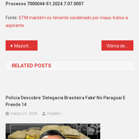
Processo 7000044-51.2024.7.07.0007
Fonte:
STM mantém ex-tenente condenado por maus-tratos a
aspirante
Navegação
Mazotto Carandiru na ALESP . Ibirapuera
Vítima de estupro coletivo só foi liberada após ligação para bandido
de
RELATED POSTS
Post
Polícia Descobre ‘delegacia Brasileira Fake’ No Paraguai E
Prende 14
março 21, 2026
Impakto