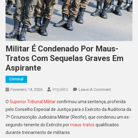
Militar É Condenado Por Maus-
Tratos Com Sequelas Graves Em
Aspirante
Criminal
Impakto
On
Fevereiro 14, 2026
Leave A Comment
Militar
O
Superior Tribunal Militar
confirmou uma sentença, proferida
É
pelo Conselho Especial de Justiça para o Exército da Auditoria da
Condenado
7ª Circunscrição Judiciária Militar (Recife), que condenou um ex-
Por
segundo-tenente do Exército por
maus-tratos
qualificados
Maus-
Tratos
durante treinamento de militares.