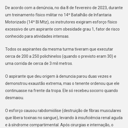
Com
Sequelas
De acordo com a denúncia, no dia 8 de fevereiro de 2023, durante
Graves
um treinamento físico militar no 14º Batalhão de Infantaria
Em
Motorizado (14º BI Mtz), os instrutores exigiram esforço físico
Aspirante
excessivo de um aspirante com obesidade grau 1, fator de risco
conhecido para atividades intensas.
Todos os aspirantes da mesma turma tiveram que executar
cerca de 200 a 250 polichinelos (quando o previsto eram 30) e
uma corrida de cerca de 3 mil metros.
O aspirante que deu origem à denuncia parou duas vezes e
demonstrou exaustão extrema, mas o tenente ordenou que ele
continuasse na frente da tropa. Ele só recebeu socorro quando
desmaiou.
O esforço causou rabdomiólise (destruição de fibras musculares
que libera toxinas no sangue), levando à insuficiência renal aguda
e à síndrome compartimental. Após cirurgias e internação, o