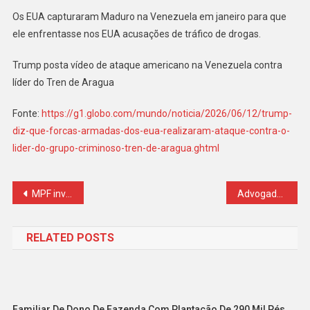
Os EUA capturaram Maduro na Venezuela em janeiro para que
ele enfrentasse nos EUA acusações de tráfico de drogas.
Trump posta vídeo de ataque americano na Venezuela contra
líder do Tren de Aragua
Fonte:
https://g1.globo.com/mundo/noticia/2026/06/12/trump-
diz-que-forcas-armadas-dos-eua-realizaram-ataque-contra-o-
lider-do-grupo-criminoso-tren-de-aragua.ghtml
Navegação
MPF investiga denúncia de assédio moral no Hospital das Forças Armadas
Advogado pode pedir condenação do próprio cliente?
de
RELATED POSTS
Post
Familiar De Dono De Fazenda Com Plantação De 290 Mil Pés