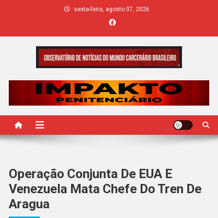
Skip
sexta-feira, agosto 07, 2026
to
content
IMPAKTO
Operação Conjunta De EUA E
Venezuela Mata Chefe Do Tren De
Aragua