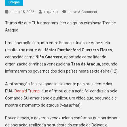
Drogas
Impakto
On
Junho 15, 2026
Leave A Comment
Operação
Trump diz que EUA atacaram líder do grupo criminoso Tren de
Conjunta
Aragua
De
EUA
Uma operação conjunta entre Estados Unidos e Venezuela
E
resultou na morte de
Héctor Rusthenford Guerrero Flores
,
Venezuela
conhecido como
Niño Guerrero
, apontado como líder da
Mata
Chefe
organização criminosa venezuelana
Tren de Aragua
, segundo
Do
informaram os governos dos dois países nesta sexta-feira (12).
Tren
De
A informação foi divulgada inicialmente pelo presidente dos
Aragua
EUA,
Donald Trump
, que afirmou que a ação foi conduzida pelo
Comando Sul americano e publicou um vídeo que, segundo ele,
mostra o momento do ataque (
veja acima
).
Pouco depois, o governo venezuelano confirmou que participou
da operação, realizada no sudeste do estado de Bolívar, e