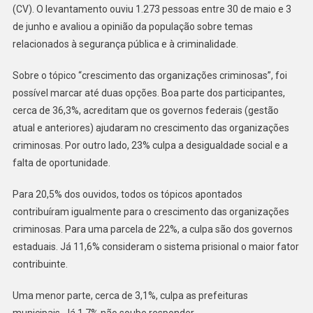
Contribuiu
(CV). O levantamento ouviu 1.273 pessoas entre 30 de maio e 3
Para
de junho e avaliou a opinião da população sobre temas
Crescimento
relacionados à segurança pública e à criminalidade.
Do
PCC
Sobre o tópico “crescimento das organizações criminosas”, foi
E
possível marcar até duas opções. Boa parte dos participantes,
Do
cerca de 36,3%, acreditam que os governos federais (gestão
CV,
atual e anteriores) ajudaram no crescimento das organizações
Diz
criminosas. Por outro lado, 23% culpa a desigualdade social e a
Pesquisa
falta de oportunidade.
Para 20,5% dos ouvidos, todos os tópicos apontados
contribuíram igualmente para o crescimento das organizações
criminosas. Para uma parcela de 22%, a culpa são dos governos
estaduais. Já 11,6% consideram o sistema prisional o maior fator
contribuinte.
Uma menor parte, cerca de 3,1%, culpa as prefeituras