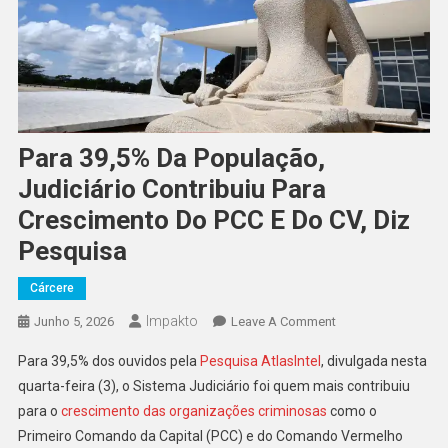
Para 39,5% Da População,
Judiciário Contribuiu Para
Crescimento Do PCC E Do CV, Diz
Pesquisa
Cárcere
Impakto
On
Junho 5, 2026
Leave A Comment
Para
Para 39,5% dos ouvidos pela
Pesquisa AtlasIntel
, divulgada nesta
39,5%
quarta-feira (3), o Sistema Judiciário foi quem mais contribuiu
Da
para o
crescimento das organizações criminosas
como o
População,
Primeiro Comando da Capital (PCC) e do Comando Vermelho
Judiciário