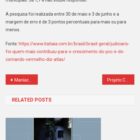
municipais. Já 1,7% não soube responder.
A pesquisa foi realizada entre 30 de maio e 3 de junho e a
margem de erro é de 3 pontos percentuais para mais ou para
menos.
Fonte:
https://www.itatiaia.com.br/brasil/brasil-geral/judiciario-
foi-quem-mais-contribuiu-para-o-crescimento-do-pcc-e-do-
comando-vermelho-diz-atlas/
Navegação
Maníaco do Grajaú ataca jovem de 17 anos em SP
Projeto Casando Direitos oficializa união civil de 52 casais em unidades penais de Piraquara
de
RELATED POSTS
Post