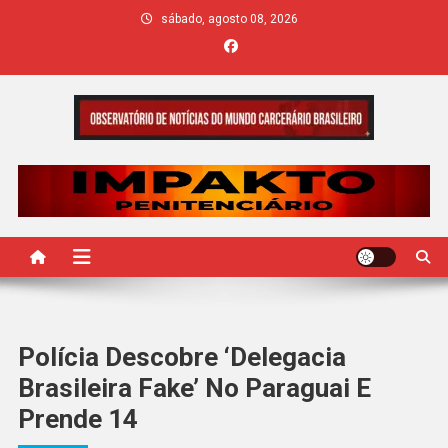
Skip
sábado, agosto 08, 2026
to
content
IMPAKTO
Polícia Descobre ‘delegacia
Brasileira Fake’ No Paraguai E
Prende 14