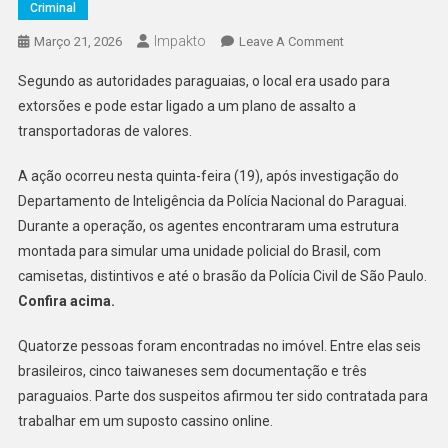
Criminal
Impakto
On
Março 21, 2026
Leave A Comment
Polícia
Segundo as autoridades paraguaias, o local era usado para
Descobre
extorsões e pode estar ligado a um plano de assalto a
‘delegacia
transportadoras de valores.
Brasileira
Fake’
A ação ocorreu nesta quinta-feira (19), após investigação do
No
Departamento de Inteligência da Polícia Nacional do Paraguai.
Paraguai
E
Durante a operação, os agentes encontraram uma estrutura
Prende
montada para simular uma unidade policial do Brasil, com
14
camisetas, distintivos e até o brasão da Polícia Civil de São Paulo.
Confira acima.
Quatorze pessoas foram encontradas no imóvel. Entre elas seis
brasileiros, cinco taiwaneses sem documentação e três
paraguaios. Parte dos suspeitos afirmou ter sido contratada para
trabalhar em um suposto cassino online.