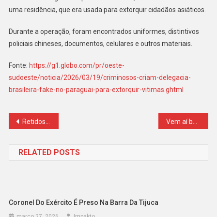
uma residência, que era usada para extorquir cidadãos asiáticos.
Durante a operação, foram encontrados uniformes, distintivos
policiais chineses, documentos, celulares e outros materiais.
Fonte:
https://g1.globo.com/pr/oeste-
sudoeste/noticia/2026/03/19/criminosos-criam-delegacia-
brasileira-fake-no-paraguai-para-extorquir-vitimas.ghtml
Navegação
Retidos em Viracopos: 113 haitianos apresentaram vistos falsos
Vem aí bancada do semiaberto: Papuda à noite, Câmara de dia
de
RELATED POSTS
Post
Coronel Do Exército É Preso Na Barra Da Tijuca
março 27, 2026
Impakto