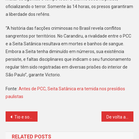
oficializando o terror. Somente às 14 horas, os presos garantiram
a liberdade dos reféns.
“A história das facções criminosas no Brasil revela conflitos
sangrentos por territórios. No Carandiru, a rivalidade entre o PCC
e a Seita Satânica resultava em mortes e banhos de sangue.
Embora a Seita tenha diminuído em números, sua existência
persiste, e faltas disciplinares que indicam o seu funcionamento
regular têm sido registradas em diversas prisões do interior de
São Paulo”, garante Victorio.
Fonte:
Antes de PCC, Seita Satânica era temida nos presídios
paulistas
Navegação
Tio e sobrinha são presos ao tentar sacar mais de R$ 1 milhão de conta de cliente que mora na Austrália
De volta ao Planalto: ex-deputado condenado por corrupção recebe apoio de Lula
de
RELATED POSTS