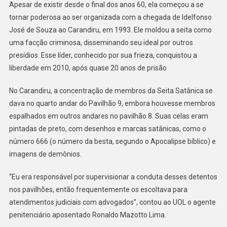
Presídios
Apesar de existir desde o final dos anos 60, ela começou a se
Antes
tornar poderosa ao ser organizada com a chegada de Idelfonso
Do
José de Souza ao Carandiru, em 1993. Ele moldou a seita como
PCC
uma facção criminosa, disseminando seu ideal por outros
presídios. Esse líder, conhecido por sua frieza, conquistou a
liberdade em 2010, após quase 20 anos de prisão
No Carandiru, a concentração de membros da Seita Satânica se
dava no quarto andar do Pavilhão 9, embora houvesse membros
espalhados em outros andares no pavilhão 8. Suas celas eram
pintadas de preto, com desenhos e marcas satânicas, como o
número 666 (o número da besta, segundo o Apocalipse bíblico) e
imagens de demônios.
“Eu era responsável por supervisionar a conduta desses detentos
nos pavilhões, então frequentemente os escoltava para
atendimentos judiciais com advogados”, contou ao UOL o agente
penitenciário aposentado Ronaldo Mazotto Lima.