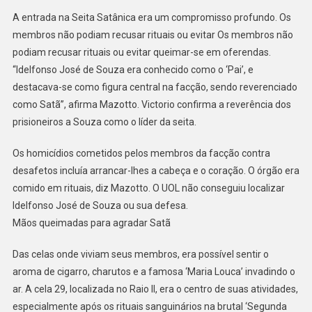
A entrada na Seita Satânica era um compromisso profundo. Os
membros não podiam recusar rituais ou evitar Os membros não
podiam recusar rituais ou evitar queimar-se em oferendas.
“Idelfonso José de Souza era conhecido como o ‘Pai’, e
destacava-se como figura central na facção, sendo reverenciado
como Satã”, afirma Mazotto. Victorio confirma a reverência dos
prisioneiros a Souza como o líder da seita.
Os homicídios cometidos pelos membros da facção contra
desafetos incluía arrancar-lhes a cabeça e o coração. O órgão era
comido em rituais, diz Mazotto. O UOL não conseguiu localizar
Idelfonso José de Souza ou sua defesa.
Mãos queimadas para agradar Satã
Das celas onde viviam seus membros, era possível sentir o
aroma de cigarro, charutos e a famosa ‘Maria Louca’ invadindo o
ar. A cela 29, localizada no Raio II, era o centro de suas atividades,
especialmente após os rituais sanguinários na brutal ‘Segunda