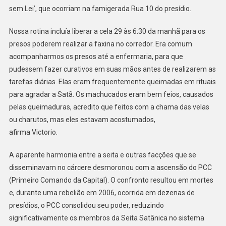
sem Lei’, que ocorriam na famigerada Rua 10 do presídio.
Nossa rotina incluía liberar a cela 29 às 6:30 da manhã para os
presos poderem realizar a faxina no corredor. Era comum
acompanharmos os presos até a enfermaria, para que
pudessem fazer curativos em suas mãos antes de realizarem as
tarefas diárias. Elas eram frequentemente queimadas em rituais
para agradar a Satã. Os machucados eram bem feios, causados
pelas queimaduras, acredito que feitos com a chama das velas
ou charutos, mas eles estavam acostumados,
afirma Victorio.
A aparente harmonia entre a seita e outras facções que se
disseminavam no cárcere desmoronou com a ascensão do PCC
(Primeiro Comando da Capital). O confronto resultou em mortes
e, durante uma rebelião em 2006, ocorrida em dezenas de
presídios, o PCC consolidou seu poder, reduzindo
significativamente os membros da Seita Satânica no sistema