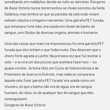
acreditando em maldições devido ao culto ao demônio. Diorgeres
de Assis Victorio nunca testemunhou os rituais secretos da Seita
Satânica, mas lembra-se que as paredes da cela onde viviam
exibiam objetos e imagens marcantes. Uma garrafa PET furada,
que emanava forte odor, era usada em rituais de banho de
sangue, com fluidos de diversas origens, animais e humanos.
Uma das coisas que mais me impressionou foi uma garrafa PET
furada que eles tinham e que fedia muito. Eles disseram que o
cheiro forte agrada a Lúcifer. Na primeira vez que fui revistar a
cela — e eu era um dos poucos que aceitava fazer isso — eu
quase vomitei. Já tinha feito um Curso de Sobrevivência e de
Prisioneiro de Guerra no Exército, mas nada se comparava
àquela cela. Essa ‘garrafa PET furada’ era usada como um
chuveiro, só que o banho não era de água, era de sangue
humano, de ratos, ou de qualquer tipo de sangue que eles
conseguissem.
Diorgeres de Assis Victorio