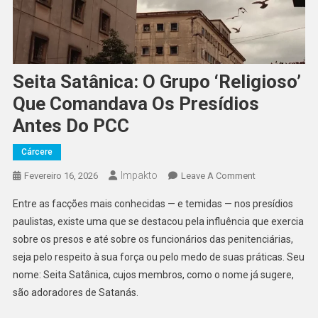
Seita Satânica: O Grupo ‘religioso’
Que Comandava Os Presídios
Antes Do PCC
Cárcere
Impakto
On
Fevereiro 16, 2026
Leave A Comment
Seita
Entre as facções mais conhecidas — e temidas — nos presídios
Satânica:
paulistas, existe uma que se destacou pela influência que exercia
O
sobre os presos e até sobre os funcionários das penitenciárias,
Grupo
seja pelo respeito à sua força ou pelo medo de suas práticas. Seu
‘religioso’
Que
nome: Seita Satânica, cujos membros, como o nome já sugere,
Comandava
são adoradores de Satanás.
Os