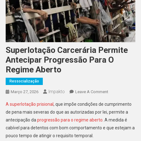
Superlotação Carcerária Permite
Antecipar Progressão Para O
Regime Aberto
Ressocialização
Impakto
On
Março 27, 2026
Leave A Comment
Superlotação
A superlotação prisional
, que impõe condições de cumprimento
Carcerária
de pena mais severas do que as autorizadas por lei, permite a
Permite
antecipação da
progressão para o regime aberto
. A medida é
Antecipar
cabível para detentos com bom comportamento e que estejam a
Progressão
Para
pouco tempo de atingir o requisito temporal.