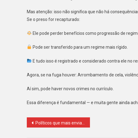
Gra
Mas atenção: isso não significa que não há consequência
Em
Se o preso for recapturado:
Pl
Lu
Ele pode perder benefícios como progressão de regime
Do
Di
Pode ser transferido para um regime mais rígido.
E tudo isso é registrado e considerado contra ele no 
Agora, se na fuga houver: Arrombamento de cela, violênc
Aí sim, pode haver novos crimes no currículo.
Essa diferença é fundamental — e muita gente ainda acha 
Navegação
Políticos que mais enviaram emendas para shows em MG são de 10 partidos
de