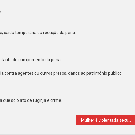
vataí
s.
ena
z
, saída temporária ou redução da pena.
a
restante do cumprimento da pena.
ia contra agentes ou outros presos, danos ao patrimônio público
que só o ato de fugir já é crime.
Mulher é violentada sexualmente em posto policial