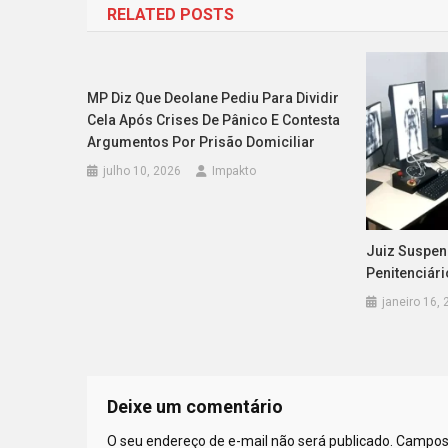
RELATED POSTS
Post
MP Diz Que Deolane Pediu Para Dividir
Cela Após Crises De Pânico E Contesta
Argumentos Por Prisão Domiciliar
julho 10, 2026
Impakto
Juiz Suspen
Penitenciár
janeiro 16,
Deixe um comentário
O seu endereço de e-mail não será publicado.
Campos 