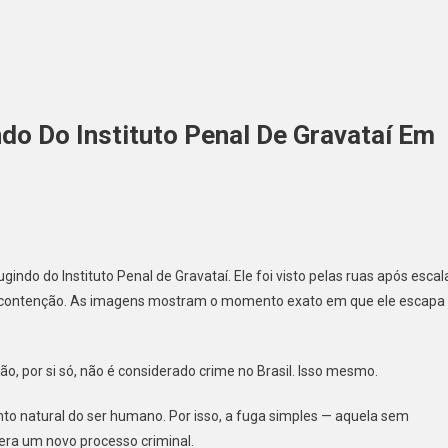
do Do Instituto Penal De Gravataí Em
m
indo do Instituto Penal de Gravataí. Ele foi visto pelas ruas após escal
tento
de contenção. As imagens mostram o momento exato em que ele escapa
agrado
gindo
o, por si só, não é considerado crime no Brasil. Isso mesmo.
tituto
into natural do ser humano. Por isso, a fuga simples — aquela sem
nal
gera um novo processo criminal.