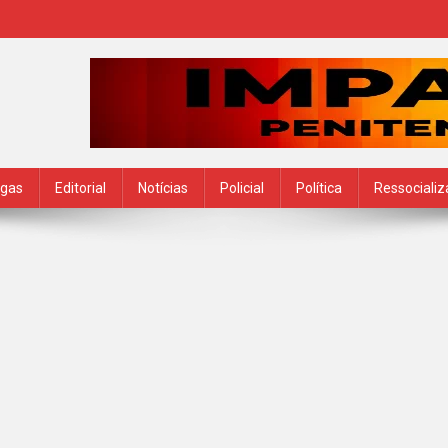
ogas
Editorial
Notícias
Policial
Política
Ressociali