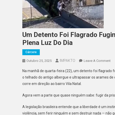
Um Detento Foi Flagrado Fugin
Plena Luz Do Dia
Cárcere
IMPAKTO
On
Outubro 25, 2025
Leave A Comment
U
Na manhã de quarta-feira (22), um detento foi flagrado fug
De
o telhado do antigo albergue e ultrapassar os arames 
Foi
corre em direção ao bairro Vila Natal.
Fl
Fu
Agora vem a parte que quase ninguém sabe: fugir da prisã
Do
Ins
A legislação brasileira entende que a liberdade é um inst
Pe
violência, sem ferir ninguém e sem destruir nada — não 
De