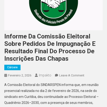
Informe Da Comissão Eleitoral
Sobre Pedidos De Impugnação E
Resultado Final Do Processo De
Inscrições Das Chapas
Cárcere
Impakto
On
Fevereiro 2, 2026
Leave A Comment
Informe
A Comissão Eleitoral do SINDARSPEN informa que, em reunião
Da
presencial realizada no dia 2 de fevereiro de 2026, na sede do
Comissão
sindicato em Curitiba, deu continuidade ao Processo Eleitoral –
Eleitoral
Quadriênio 2026–2030, com a presença de seus membros,
Sobre