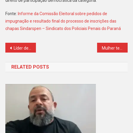
direito de participação democrática da categoria.
Fonte:
Informe da Comissão Eleitoral sobre pedidos de
impugnação e resultado final do processo de inscrições das
chapas Sindarspen – Sindicato dos Policiais Penais do Paraná
Navegação
Líder de seita que levou mais de 400 fiéis a jejuarem até a morte pode ser acusado de assassinato
Mulher teve crise de pânico ao reconhecer PM como estuprador
de
RELATED POSTS
Post