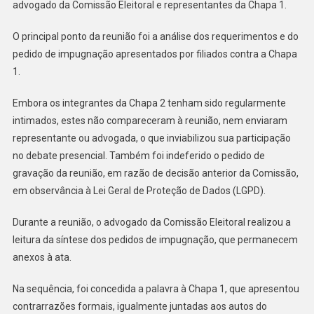
Pedidos
advogado da Comissão Eleitoral e representantes da Chapa 1.
De
Impugnação
O principal ponto da reunião foi a análise dos requerimentos e do
E
pedido de impugnação apresentados por filiados contra a Chapa
Resultado
1.
Final
Do
Embora os integrantes da Chapa 2 tenham sido regularmente
Processo
intimados, estes não compareceram à reunião, nem enviaram
De
representante ou advogada, o que inviabilizou sua participação
Inscrições
no debate presencial. Também foi indeferido o pedido de
Das
gravação da reunião, em razão de decisão anterior da Comissão,
Chapas
em observância à Lei Geral de Proteção de Dados (LGPD).
Durante a reunião, o advogado da Comissão Eleitoral realizou a
leitura da síntese dos pedidos de impugnação, que permanecem
anexos à ata.
Na sequência, foi concedida a palavra à Chapa 1, que apresentou
contrarrazões formais, igualmente juntadas aos autos do