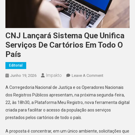
CNJ Lançará Sistema Que Unifica
Serviços De Cartórios Em Todo O
País
Editorial
Impakto
On
Junho 19, 2026
Leave A Comment
CNJ
A Corregedoria Nacional de Justiça e os Operadores Nacionais
Lançará
dos Registros Públicos apresentam, na próxima segunda-feira,
Sistema
22, às 18h30, a Plataforma Meu Registro, nova ferramenta digital
Que
criada para facilitar o acesso da população aos serviços
Unifica
Serviços
prestados pelos cartórios de todo o país.
De
Cartórios
A proposta é concentrar, em um único ambiente, solicitações que