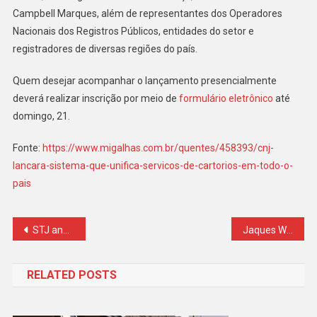
Campbell Marques, além de representantes dos Operadores
Nacionais dos Registros Públicos, entidades do setor e
registradores de diversas regiões do país.
Quem desejar acompanhar o lançamento presencialmente
deverá realizar inscrição por meio de
formulário eletrônico
até
domingo, 21.
Fonte:
https://www.migalhas.com.br/quentes/458393/cnj-
lancara-sistema-que-unifica-servicos-de-cartorios-em-todo-o-
pais
Navegação
STJ analisa se é cabível dano moral coletivo em razão de condenação por tráfico de drogas
Jaques Wagner diz que dólares apreendidos pela PF são de diárias do Senado e que Lula prestou solidariedade após operação
de
RELATED POSTS
Post