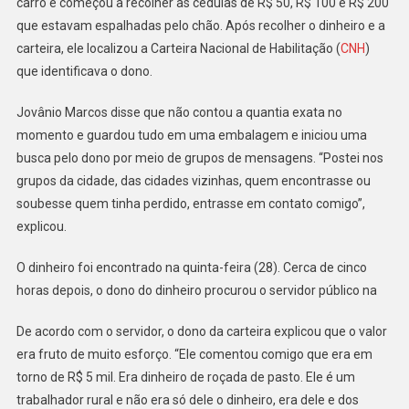
carro e começou a recolher as cédulas de R$ 50, R$ 100 e R$ 200
que estavam espalhadas pelo chão. Após recolher o dinheiro e a
carteira, ele localizou a Carteira Nacional de Habilitação (
CNH
)
que identificava o dono.
Jovânio Marcos disse que não contou a quantia exata no
momento e guardou tudo em uma embalagem e iniciou uma
busca pelo dono por meio de grupos de mensagens. “Postei nos
grupos da cidade, das cidades vizinhas, quem encontrasse ou
soubesse quem tinha perdido, entrasse em contato comigo”,
explicou.
O dinheiro foi encontrado na quinta-feira (28). Cerca de cinco
horas depois, o dono do dinheiro procurou o servidor público na
De acordo com o servidor, o dono da carteira explicou que o valor
era fruto de muito esforço. “Ele comentou comigo que era em
torno de R$ 5 mil. Era dinheiro de roçada de pasto. Ele é um
trabalhador rural e não era só dele o dinheiro, era dele e dos