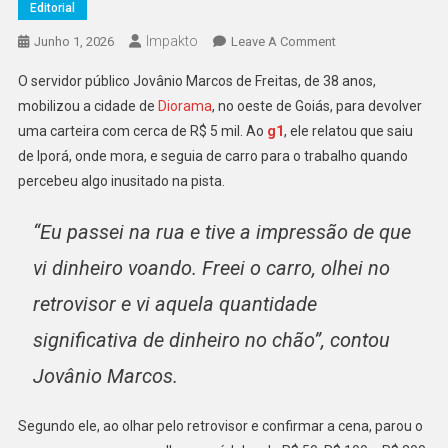
Editorial
Impakto
On
Junho 1, 2026
Leave A Comment
Servidor
O servidor público Jovânio Marcos de Freitas, de 38 anos,
Mobiliza
mobilizou a cidade de
Diorama
, no oeste de Goiás, para devolver
Cidade
uma carteira com cerca de R$ 5 mil. Ao
g1
, ele relatou que saiu
Para
de Iporá, onde mora, e seguia de carro para o trabalho quando
Achar
Dono
percebeu algo inusitado na pista.
De
Carteira
“Eu passei na rua e tive a impressão de que
Com
vi dinheiro voando. Freei o carro, olhei no
R$
5
retrovisor e vi aquela quantidade
Mil
significativa de dinheiro no chão”, contou
Jovânio Marcos.
Segundo ele, ao olhar pelo retrovisor e confirmar a cena, parou o