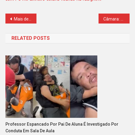
Navegação
Mais de R$ 84 mil em notas falsas são apreendidos no interior de SP
Câmara: Pais podem internar adolescentes em comunidades
de
RELATED POSTS
Post
Professor Espancado Por Pai De Aluna É Investigado Por
Conduta Em Sala De Aula