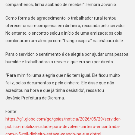
companheiros, tinha acabado de receber”, lembra Jovânio.
Como forma de agradecimento, o trabalhador rural tentou
oferecer uma recompensa em dinheiro, recusada pelo servidor.
No entanto, o encontro selou o início de uma amizade: os dois
combinaram um almoço com “frango caipira” na chácara dele.
Para o servidor, o sentimento é de alegria por ajudar uma pessoa
humilde e trabalhadora a reaver o que era seu por direito.
“Para mim foi uma alegria que não tem igual. Ele ficou muito
feliz, pelos documentos e pelo dinheiro. Ele disse que não
acreditou na hora e que já tinha desistido”, ressaltou
Jovânio.Prefeitura de Diorama.
Fonte:
https://g1.globo.com/go/goias/noticia/2026/05/29/servidor-
publico-mobiliza-cidade-para-devolver-carteira-encontrada-
com-r-5-mil-dinheiro-estava-voando-na-rua.ghtml