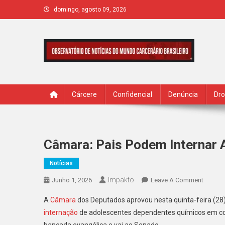
Skip
domingo, agosto 09, 2026
to
content
IMPAKTO
Cárcere
Confidencial
Denúncia
Dr
Câmara: Pais Podem Internar
Notícias
Impakto
On
Junho 1, 2026
Leave A Comment
Câmara
A
Câmara
dos Deputados aprovou nesta quinta-feira (28)
Pais
internação
de adolescentes dependentes químicos em co
Podem