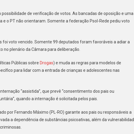
centes
m possibilidade de verificação de votos. As bancadas de oposição e uma
la e o PT não orientaram. Somente a federação Psol-Rede pediu voto
idades
as foi voto vencido. Somente 99 deputados foram favoráveis a adiar a
o no plenário da Câmara para deliberação.
líticas Públicas sobre
Drogas
) e muda as regras para modelos de
pecífico para lidar com a entrada de crianças e adolescentes nas
nternação “assistida”, que prevê “consentimento dos pais ou
ntária”, quando a internação é solicitada pelos pais.
atado por Fernando Máximo (PL-RO) garante aos pais ou responsáveis a
vada a dependência de substâncias psicoativas, além da vulnerabilida
 criminosas.