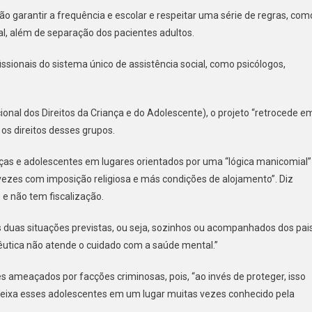
o garantir a frequência e escolar e respeitar uma série de regras, com
al, além de separação dos pacientes adultos.
ionais do sistema único de assistência social, como psicólogos,
onal dos Direitos da Criança e do Adolescente), o projeto “retrocede e
 os direitos desses grupos.
anças e adolescentes em lugares orientados por uma “lógica manicomial”
 vezes com imposição religiosa e más condições de alojamento”. Diz
e não tem fiscalização.
 duas situações previstas, ou seja, sozinhos ou acompanhados dos pais
utica não atende o cuidado com a saúde mental.”
es ameaçados por facções criminosas, pois, “ao invés de proteger, isso
ue deixa esses adolescentes em um lugar muitas vezes conhecido pela