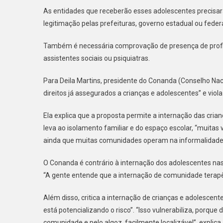
As entidades que receberão esses adolescentes precisarã
legitimação pelas prefeituras, governo estadual ou feder
Também é necessária comprovação de presença de profiss
assistentes sociais ou psiquiatras.
Para Deila Martins, presidente do Conanda (Conselho Naci
direitos já assegurados a crianças e adolescentes” e viola
Ela explica que a proposta permite a internação das cri
leva ao isolamento familiar e do espaço escolar, “muitas
ainda que muitas comunidades operam na informalidade 
O Conanda é contrário à internação dos adolescentes nas
“A gente entende que a internação de comunidade terapê
Além disso, critica a internação de crianças e adolescent
está potencializando o risco”. “Isso vulnerabiliza, porq
comunidade e pelo algoz, facilmente localizável”, explica.