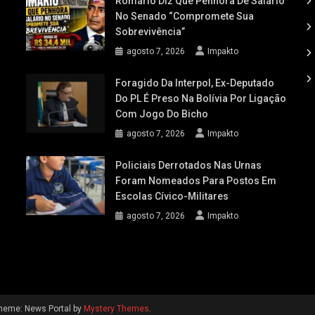
Romário Diz Que Penhora De Salário
No Senado “compromete Sua
Sobrevivência”
agosto 7, 2026
Impakto
Foragido Da Interpol, Ex-Deputado
Do PL É Preso Na Bolívia Por Ligação
Com Jogo Do Bicho
agosto 7, 2026
Impakto
Policiais Derrotados Nas Urnas
Foram Nomeados Para Postos Em
Escolas Cívico-Militares
agosto 7, 2026
Impakto
heme: News Portal by
Mystery Themes
.