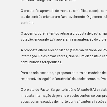
bancada evangélica e vai ao Senado.
Internar
Adoles
O projeto foi aprovado de maneira simbólica, ou seja, se
Em
ala do centrão orientaram favoravelmente. O governo Lu
Comun
contrário.
O governo, porém, tentou retirar a proposta de pauta, m
votação, enquanto 277 apoiaram a manutenção do projet
A proposta altera a lei do Sisnad (Sistema Nacional de Po
internação. Pelas novas regras, cria-se um dispositivo es
comunidades terapêuticas.
Para os adolescentes, a proposta determina modelos de i
responsáveis legais” e “anuência” do adolescente, ou “volu
O projeto do Pastor Sargento Isidório (Avante-BA) e rel
imediata internação de jovens e adolescentes, se compro
social, ou ameaçados de morte por traficantes e facções