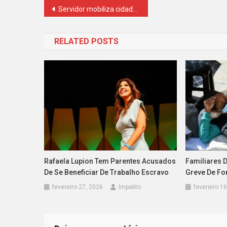
Navegação
Servidor mobiliza cidade para achar dono de carteira com R$ 5 mil
de
RELATED POSTS
Post
Rafaela Lupion Tem Parentes Acusados
Familiares D
De Se Beneficiar De Trabalho Escravo
Greve De Fo
fevereiro 27, 2026
Impakto
fevereiro 1