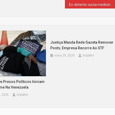
Ex-detento cursa medicina e passa em concurso para médico
Justiça Manda Rede Gazeta Remover
Posts; Empresa Recorre Ao STF
maio 29, 2026
Impakto
e Presos Políticos Iniciam
me Na Venezuela
6, 2026
Impakto