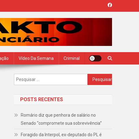
zação
Vídeo Da Semana
Criminal
Pesquisar
por:
POSTS RECENTES
Romário diz que penhora de salário no
Senado “compromete sua sobrevivência”
Foragido da Interpol, ex-deputado do PL é