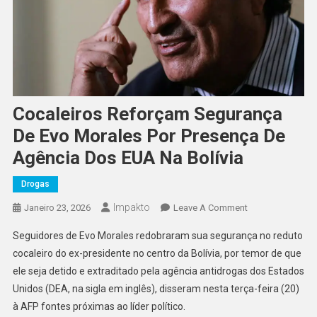
Cocaleiros Reforçam Segurança
De Evo Morales Por Presença De
Agência Dos EUA Na Bolívia
Drogas
Impakto
On
Janeiro 23, 2026
Leave A Comment
Cocaleiros
Seguidores de Evo Morales redobraram sua segurança no reduto
Reforçam
cocaleiro do ex-presidente no centro da Bolívia, por temor de que
Segurança
ele seja detido e extraditado pela agência antidrogas dos Estados
De
Unidos (DEA, na sigla em inglês), disseram nesta terça-feira (20)
Evo
Morales
à AFP fontes próximas ao líder político.