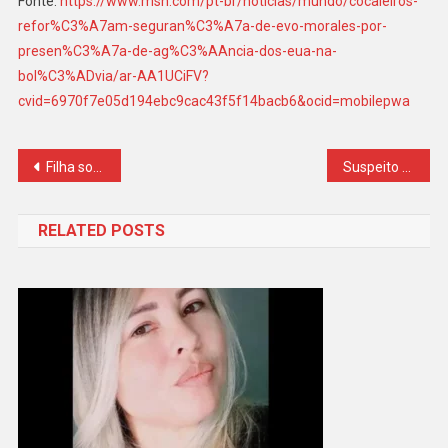
Fonte:
https://www.msn.com/pt-br/noticias/mundo/cocaleiros-
refor%C3%A7am-seguran%C3%A7a-de-evo-morales-por-
presen%C3%A7a-de-ag%C3%AAncia-dos-eua-na-
bol%C3%ADvia/ar-AA1UCiFV?
cvid=6970f7e05d194ebc9cac43f5f14bacb6&ocid=mobilepwa
Navegação
Filha socioafetiva é condenada a ressarcir prejuízo financeiro causado à mãe idosa em Goiânia
Suspeito de matar pacientes trabalhou em UTI pediátrica após crime
de
RELATED POSTS
Post