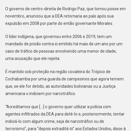
Por
Presença
O governo de centro-direita de Rodrigo Paz, que tomou posse em
De
novembro, anunciou que a DEA retornaria ao país após sua
Agência
expulsão em 2008 por parte do então governante Morales.
Dos
EUA
O líder indígena, que governou entre 2006 e 2019, tem um
Na
mandado de prisão contra si emitido há mais de um ano por um
Bolívia
caso de tráfico de pessoas envolvendo uma menor de idade,
uma acusação que ele rejeita.
É mantido sob proteção na região cocaleira do Trópico de
Cochabamba por uma guarda de campesinos que agora temem
que, se ele for detido, as autoridades bolivianas ou a Justiça
americana o indiciem por narcotráfico.
“Acreditamos que […] o governo quer utilizar a polícia com
agentes infiltrados da DEA para detê-lo e, posteriormente, tentar
indiciá-lo com algum crime, seja de narcotráfico ou de
terrorismo”, para “depois extraditá-lo” aos Estados Unidos, disse à