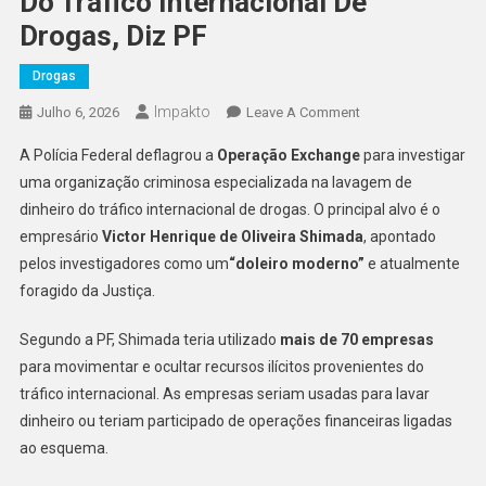
Do Tráfico Internacional De
Drogas, Diz PF
Drogas
Impakto
On
Julho 6, 2026
Leave A Comment
‘Doleiro
A Polícia Federal deflagrou a
Operação Exchange
para investigar
Moderno’,
uma organização criminosa especializada na lavagem de
Alvo
dinheiro do tráfico internacional de drogas. O principal alvo é o
De
empresário
Victor Henrique de Oliveira Shimada
Sanção
, apontado
Pelos
pelos investigadores como um
“doleiro moderno”
e atualmente
EUA
foragido da Justiça.
Foragido
Usou
Segundo a PF, Shimada teria utilizado
mais de 70 empresas
Mais
para movimentar e ocultar recursos ilícitos provenientes do
De
tráfico internacional. As empresas seriam usadas para lavar
70
dinheiro ou teriam participado de operações financeiras ligadas
Empresas
ao esquema.
Para
Lavar