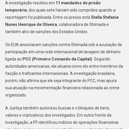
A investigação resultou em
11 mandados de prisão
Dinheiro
temporária
, dos quais sete haviam sido cumpridos quando a
Do
reportagem foi publicada. Entre os presos está
Stella Stefanie
Tráfico
Nunes Henrique de Oliveira
, colaboradora de Shimada e
Internacional
também alvo de sanções dos Estados Unidos.
De
Drogas,
Os EUA anunciaram sanções contra Shimada sob a acusação de
Diz
participação em uma rede internacional de lavagem de dinheiro
PF
ligada ao
PCC (Primeiro Comando da Capital)
. Segundo
autoridades americanas, ele atuaria como elo entre membros da
facção e traficantes internacionais. A investigação brasileira,
porém, não afirma que ele seja integrante do PCC, mas apura
sua atuação na movimentação financeira relacionada ao crime
organizado.
A Justiça também autorizou buscas e o bloqueio de bens,
valores e criptoativos dos investigados. Em outra frente da
investigação, a PF identificou indícios de operações financeiras