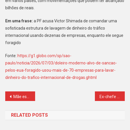
em vários países, com movimentações que podem ter alcançado
bilhões de reais.
Em uma frase:
a PF acusa Victor Shimada de comandar uma
sofisticada estrutura de lavagem de dinheiro do tráfico
internacional usando dezenas de empresas, enquanto ele segue
foragido
Fonte:
https://g1.globo.com/sp/sao-
paulo/noticia/2026/07/03/doleiro-moderno-alvo-de-sancao-
pelos-eua-foragido-usou-mais-de-70-empresas-para-lavar-
dinheiro-do-trafico-internacional-de-drogas.ghtml
Navegação
Mãe estranha filha com lanterna do celular acesa de noite e descobre que criança era vítima de ‘predador sexual’ no Roblox
Ex-chefe de terminal no Porto de Santos é condenado por facilitar envio de 416 kg de cocaína à Suíça
de
RELATED POSTS
Post