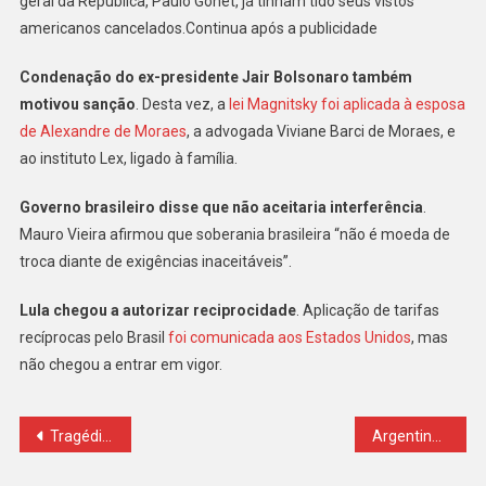
geral da República, Paulo Gonet, já tinham tido seus vistos
americanos cancelados.Continua após a publicidade
Condenação do ex-presidente Jair Bolsonaro também
motivou sanção
. Desta vez, a
lei Magnitsky foi aplicada à esposa
de Alexandre de Moraes
, a advogada Viviane Barci de Moraes, e
ao instituto Lex, ligado à família.
Governo brasileiro disse que não aceitaria interferência
.
Mauro Vieira afirmou que soberania brasileira “não é moeda de
troca diante de exigências inaceitáveis”.
Lula chegou a autorizar reciprocidade
. Aplicação de tarifas
recíprocas pelo Brasil
foi comunicada aos Estados Unidos
, mas
não chegou a entrar em vigor.
Navegação
Tragédia! Incêndio atinge galpão de criação de frangos e mata cerca de 65 mil pintinhos no Paraná
Argentina faz eleição para renovar Congresso em prova de fogo para Milei
de