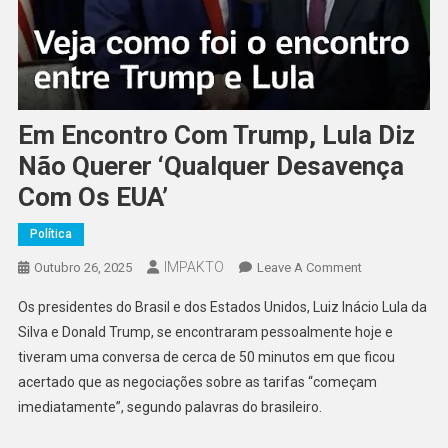
Em Encontro Com Trump, Lula Diz
Não Querer ‘qualquer Desavença
Com Os EUA’
Política
IMPAKTO
On
Outubro 26, 2025
Leave A Comment
Em
Os presidentes do Brasil e dos Estados Unidos, Luiz Inácio Lula da
Encontro
Silva e Donald Trump, se encontraram pessoalmente hoje e
Com
tiveram uma conversa de cerca de 50 minutos em que ficou
Trump,
acertado que as negociações sobre as tarifas “começam
Lula
Diz
imediatamente”, segundo palavras do brasileiro.
Não