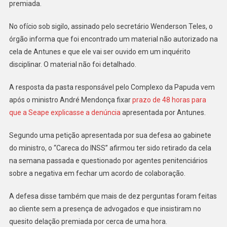
Do
premiada.
INSS”
Foi
No ofício sob sigilo, assinado pelo secretário Wenderson Teles, o
Pressionado
órgão informa que foi encontrado um material não autorizado na
Por
cela de Antunes e que ele vai ser ouvido em um inquérito
Delação
disciplinar. O material não foi detalhado.
A resposta da pasta responsável pelo Complexo da Papuda vem
após o ministro André Mendonça fixar
prazo de 48 horas para
que a Seape explicasse a denúncia
apresentada por Antunes.
Segundo uma petição apresentada por sua defesa ao gabinete
do ministro, o “Careca do INSS” afirmou ter sido retirado da cela
na semana passada e questionado por agentes penitenciários
sobre a negativa em fechar um acordo de colaboração.
A defesa disse também que mais de dez perguntas foram feitas
ao cliente sem a presença de advogados e que insistiram no
quesito delação premiada por cerca de uma hora.