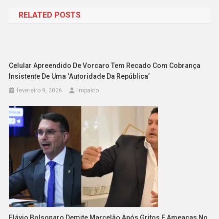
de
RELATED POSTS
Post
Celular Apreendido De Vorcaro Tem Recado Com Cobrança
Insistente De Uma ‘autoridade Da República’
fevereiro 9, 2026
Impakto
Flávio Bolsonaro Demite Marcelão Após Gritos E Ameaças No