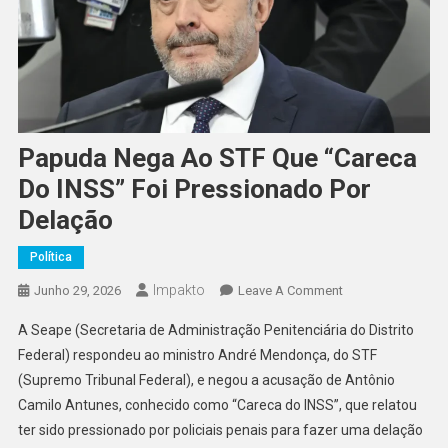
Papuda Nega Ao STF Que “Careca
Do INSS” Foi Pressionado Por
Delação
Política
Impakto
On
Junho 29, 2026
Leave A Comment
Papuda
A Seape (Secretaria de Administração Penitenciária do Distrito
Nega
Federal) respondeu ao ministro André Mendonça, do STF
Ao
(Supremo Tribunal Federal), e negou a acusação de Antônio
STF
Camilo Antunes, conhecido como “Careca do INSS”, que relatou
Que
“Careca
ter sido pressionado por policiais penais para fazer uma delação