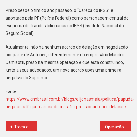
Preso desde o fim do ano passado, o “Careca do INSS” é
apontado pela PF (Polícia Federal) como personagem central do
esquema de fraudes bilionárias no INSS (Instituto Nacional do
Seguro Social).
Atualmente, não há nenhum acordo de delação em negociação
por parte de Antunes, diferentemente do empresário Maurício
Camisotti, preso na mesma operação e que está construindo,
junto a seus advogados, um novo acordo após uma primeira
negativa do Supremo.
Fonte:
https://www.cnnbrasil.com.br/blogs/elijonasmaia/politica/papuda-
nega-ao-stf-que-careca-do-inss-foi-pressionado-por-delacao/
Navegação
Troca de presos na porta de delegacia: PMs vão responder por tentar facilitar fuga de miliciano
Operação da PF prende secretária alvo de sanção dos EUA por suspeita de ligação com PCC e mais 6 pessoas; empresário está foragido