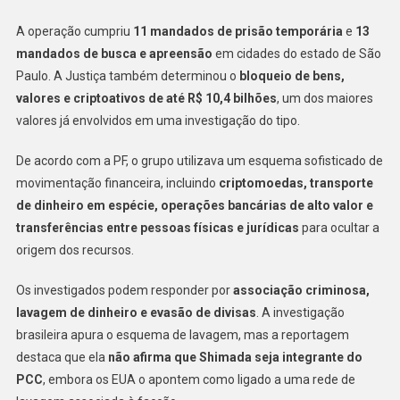
PCC
A operação cumpriu
11 mandados de prisão temporária
e
13
E
mandados de busca e apreensão
em cidades do estado de São
Mais
Paulo. A Justiça também determinou o
bloqueio de bens,
6
valores e criptoativos de até R$ 10,4 bilhões
, um dos maiores
Pessoas;
valores já envolvidos em uma investigação do tipo.
Empresário
Está
De acordo com a PF, o grupo utilizava um esquema sofisticado de
Foragido
movimentação financeira, incluindo
criptomoedas, transporte
de dinheiro em espécie, operações bancárias de alto valor e
transferências entre pessoas físicas e jurídicas
para ocultar a
origem dos recursos.
Os investigados podem responder por
associação criminosa,
lavagem de dinheiro e evasão de divisas
. A investigação
brasileira apura o esquema de lavagem, mas a reportagem
destaca que ela
não afirma que Shimada seja integrante do
PCC
, embora os EUA o apontem como ligado a uma rede de