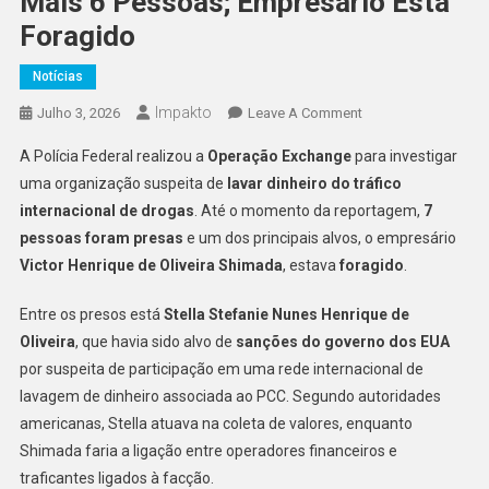
Mais 6 Pessoas; Empresário Está
Foragido
Notícias
Impakto
On
Julho 3, 2026
Leave A Comment
Operação
A Polícia Federal realizou a
Operação Exchange
para investigar
Da
uma organização suspeita de
lavar dinheiro do tráfico
PF
internacional de drogas
. Até o momento da reportagem,
7
Prende
pessoas foram presas
e um dos principais alvos, o empresário
Secretária
Alvo
Victor Henrique de Oliveira Shimada
, estava
foragido
.
De
Sanção
Entre os presos está
Stella Stefanie Nunes Henrique de
Dos
Oliveira
, que havia sido alvo de
sanções do governo dos EUA
EUA
por suspeita de participação em uma rede internacional de
Por
lavagem de dinheiro associada ao PCC. Segundo autoridades
Suspeita
americanas, Stella atuava na coleta de valores, enquanto
De
Shimada faria a ligação entre operadores financeiros e
Ligação
traficantes ligados à facção.
Com