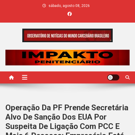
Skip
sábado, agosto 08, 2026
to
content
IMPAKTO
Operação Da PF Prende Secretária
Alvo De Sanção Dos EUA Por
Suspeita De Ligação Com PCC E