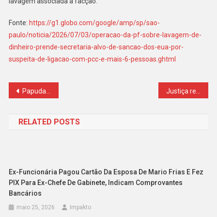
lavagem associada à facção.
Fonte:
https://g1.globo.com/google/amp/sp/sao-
paulo/noticia/2026/07/03/operacao-da-pf-sobre-lavagem-de-
dinheiro-prende-secretaria-alvo-de-sancao-dos-eua-por-
suspeita-de-ligacao-com-pcc-e-mais-6-pessoas.ghtml
Navegação
Papuda nega ao STF que “Careca do INSS” foi pressionado por delação
Justiça reduz pena de João de Deus e ação gera revolta e repercussão nas redes
de
RELATED POSTS
Post
Ex-Funcionária Pagou Cartão Da Esposa De Mario Frias E Fez
PIX Para Ex-Chefe De Gabinete, Indicam Comprovantes
Bancários
maio 25, 2026
Impakto