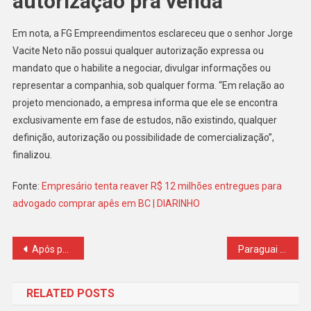
autorização pra venda
Em nota, a FG Empreendimentos esclareceu que o senhor Jorge
Vacite Neto não possui qualquer autorização expressa ou
mandato que o habilite a negociar, divulgar informações ou
representar a companhia, sob qualquer forma. “Em relação ao
projeto mencionado, a empresa informa que ele se encontra
exclusivamente em fase de estudos, não existindo, qualquer
definição, autorização ou possibilidade de comercialização”,
finalizou.
Fonte:
Empresário tenta reaver R$ 12 milhões entregues para
advogado comprar apês em BC | DIARINHO
Navegação
Após pedir ao STF para anular investigação da PF, governador recepciona Dino em pousada da família
Paraguai vai investigar se o documento usado por Silvinei Vasques em tentativa de fuga foi extraviado ou roubado
de
RELATED POSTS
Post