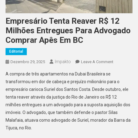
Empresário Tenta Reaver R$ 12
Milhões Entregues Para Advogado
Comprar Apês Em BC
Editorial
Impakto
On
Dezembro 29, 2025
Leave A Comment
Empresário
A compra de três apartamentos na Dubai Brasileira se
Tenta
transformou em dor de cabeça e prejuízo milionário para o
Reaver
empresário carioca Suriel dos Santos Costa. Desde outubro, ele
R$
tenta reaver através da justiça do Rio de Janeiro os R$ 12
12
Milhões
milhões entregues a um advogado para a suposta aquisição dos
Entregues
imóveis. O advogado, que também defende o pastor Silas
Para
Malafaia, atuava como advogado de Suriel, morador da Barra da
Advogado
Tijuca, no Rio.
Comprar