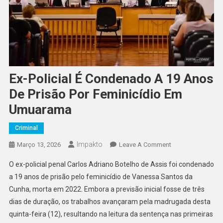
Ex-Policial É Condenado A 19 Anos
De Prisão Por Feminicídio Em
Umuarama
Criminal
Impakto
On
Março 13, 2026
Leave A Comment
Ex-
O ex-policial penal Carlos Adriano Botelho de Assis foi condenado
Policial
a 19 anos de prisão pelo feminicídio de Vanessa Santos da
É
Cunha, morta em 2022. Embora a previsão inicial fosse de três
Condenado
dias de duração, os trabalhos avançaram pela madrugada desta
A
19
quinta-feira (12), resultando na leitura da sentença nas primeiras