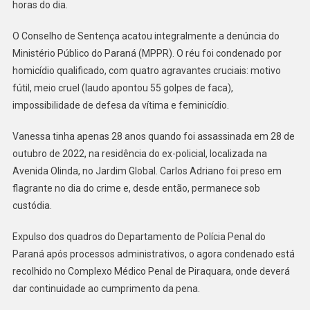
Anos
horas do dia.
De
Prisão
O Conselho de Sentença acatou integralmente a denúncia do
Por
Ministério Público do Paraná (MPPR). O réu foi condenado por
Feminicídio
homicídio qualificado, com quatro agravantes cruciais: motivo
Em
fútil, meio cruel (laudo apontou 55 golpes de faca),
Umuarama
impossibilidade de defesa da vítima e feminicídio.
Vanessa tinha apenas 28 anos quando foi assassinada em 28 de
outubro de 2022, na residência do ex-policial, localizada na
Avenida Olinda, no Jardim Global. Carlos Adriano foi preso em
flagrante no dia do crime e, desde então, permanece sob
custódia.
Expulso dos quadros do Departamento de Polícia Penal do
Paraná após processos administrativos, o agora condenado está
recolhido no Complexo Médico Penal de Piraquara, onde deverá
dar continuidade ao cumprimento da pena.