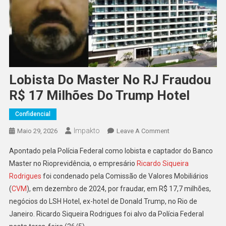
Lobista Do Master No RJ Fraudou
R$ 17 Milhões Do Trump Hotel
Confidencial
Impakto
On
Maio 29, 2026
Leave A Comment
Lobista
Apontado pela Polícia Federal como lobista e captador do Banco
Do
Master no Rioprevidência, o empresário
Ricardo Siqueira
Master
Rodrigues
foi condenado pela Comissão de Valores Mobiliários
No
(
CVM
), em dezembro de 2024, por fraudar, em R$ 17,7 milhões,
RJ
Fraudou
negócios do LSH Hotel, ex-hotel de Donald Trump, no Rio de
R$
Janeiro. Ricardo Siqueira Rodrigues foi alvo da Polícia Federal
17