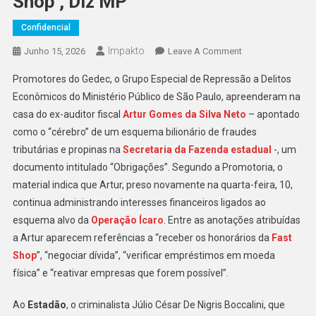
Shop’, Diz MP
Confidencial
Impakto
On
Junho 15, 2026
Leave A Comment
Mesmo
Promotores do Gedec, o Grupo Especial de Repressão a Delitos
Preso,
Econômicos do Ministério Público de São Paulo, apreenderam na
Mentor
casa do ex-auditor fiscal
Artur Gomes da Silva Neto
– apontado
De
como o “cérebro” de um esquema bilionário de fraudes
Fraudes
Na
tributárias e propinas na
Secretaria da Fazenda estadual
-, um
Fazenda-
documento intitulado “Obrigações”. Segundo a Promotoria, o
SP
material indica que Artur, preso novamente na quarta-feira, 10,
Contava
continua administrando interesses financeiros ligados ao
Com
esquema alvo da
Operação Ícaro
. Entre as anotações atribuídas
‘honorários
a Artur aparecem referências a “receber os honorários da
Fast
A
Shop
”, “negociar dívida”, “verificar empréstimos em moeda
Receber
física” e “reativar empresas que forem possível”.
Da
Fast
Ao
Estadão
, o criminalista Júlio César De Nigris Boccalini, que
Shop’,