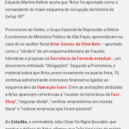
Eduardo Martins Kellner anota que “Artur foi apontado como o
comandante do maior esquema de corrupção da história da
Sefaz-SP”.
Promotores do Gedec, o Grupo Especial de Repressão a Delitos
Econômicos do Ministério Público de São Paulo, apreenderam na
casa do ex-auditor fiscal
Artur Gomes da Silva Neto
– apontado
como o “cérebro” de um esquema bilionário de fraudes
tributárias e propinas na
Secretaria da Fazenda estadual
-, um
documento intitulado “Obrigações”. Segundo a Promotoria, o
material indica que Artur, preso novamente na quarta-feira, 10,
continua administrando interesses financeiros ligados ao
esquema alvo da
Operação Ícaro
. Entre as anotações atribuídas
a Artur aparecem referências a “receber os honorários da
Fast
Shop
”, “negociar dívida”, “verificar empréstimos em moeda
física” e “reativar empresas que forem possível”.
Ao
Estadão
, o criminalista Júlio César De Nigris Boccalini, que
conduz a defesa de Artur, afirmou que “não fará juízo de mérito