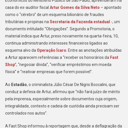
Econômicos do Ministério Público de São Paulo, apreenderam na
casa do ex-auditor fiscal
Artur Gomes da Silva Neto
– apontado
como o “cérebro” de um esquema bilionário de fraudes
tributárias e propinas na
Secretaria da Fazenda estadual
-, um
documento intitulado “Obrigações”. Segundo a Promotoria, o
material indica que Artur, preso novamente na quarta-feira, 10,
continua administrando interesses financeiros ligados ao
esquema alvo da
Operação Ícaro
. Entre as anotações atribuídas
a Artur aparecem referências a “receber os honorários da
Fast
Shop
”, “negociar dívida”, “verificar empréstimos em moeda
física” e “reativar empresas que forem possível”.
Ao
Estadão
, o criminalista Júlio César De Nigris Boccalini, que
conduz a defesa de Artur, afirmou que “não fará juízo de mérito
pela imprensa, especialmente sobre documentos cuja origem,
integralidade, contexto e cadeia de custódia ainda precisam ser
controlados nos autos”.
A Fast Shop informou à reportagem que, desde a deflagração da