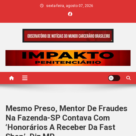
Skip
sexta-feira, agosto 07, 2026
to
content
IMPAKTO
Mesmo Preso, Mentor De Fraudes
Na Fazenda-SP Contava Com
‘honorários A Receber Da Fast