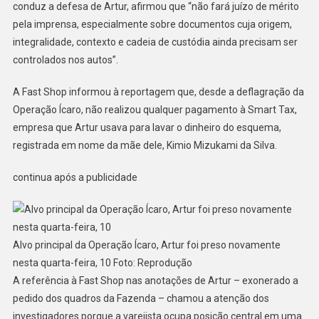
conduz a defesa de Artur, afirmou que “não fará juízo de mérito
Diz
pela imprensa, especialmente sobre documentos cuja origem,
MP
integralidade, contexto e cadeia de custódia ainda precisam ser
controlados nos autos”.
A Fast Shop informou à reportagem que, desde a deflagração da
Operação Ícaro, não realizou qualquer pagamento à Smart Tax,
empresa que Artur usava para lavar o dinheiro do esquema,
registrada em nome da mãe dele, Kimio Mizukami da Silva.
continua após a publicidade
Alvo principal da Operação Ícaro, Artur foi preso novamente
nesta quarta-feira, 10 Foto: Reprodução
A referência à Fast Shop nas anotações de Artur – exonerado a
pedido dos quadros da Fazenda – chamou a atenção dos
investigadores porque a varejista ocupa posição central em uma