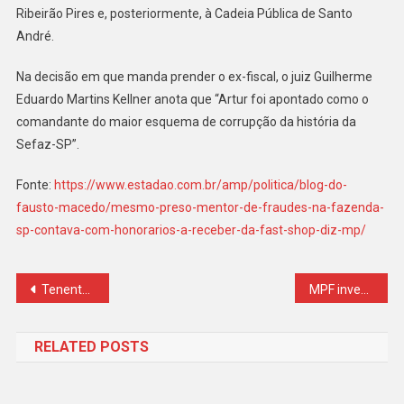
Ribeirão Pires e, posteriormente, à Cadeia Pública de Santo
André.
Na decisão em que manda prender o ex-fiscal, o juiz Guilherme
Eduardo Martins Kellner anota que “Artur foi apontado como o
comandante do maior esquema de corrupção da história da
Sefaz-SP”.
Fonte:
https://www.estadao.com.br/amp/politica/blog-do-
fausto-macedo/mesmo-preso-mentor-de-fraudes-na-fazenda-
sp-contava-com-honorarios-a-receber-da-fast-shop-diz-mp/
Navegação
Tenente da FAB falsifica testes psicológicos, provoca suspensão de etapa de concurso e é condenada pelo STM
MPF investiga denúncia de assédio moral no Hospital das Forças Armadas
de
RELATED POSTS
Post