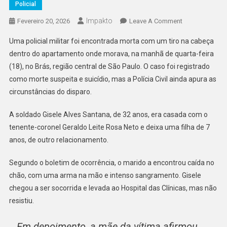
Policial
Impakto
On
Fevereiro 20, 2026
Leave A Comment
Mulher
Uma policial militar foi encontrada morta com um tiro na cabeça
De
dentro do apartamento onde morava, na manhã de quarta-feira
Tenente-
(18), no Brás, região central de São Paulo. O caso foi registrado
Coronel
como morte suspeita e suicídio, mas a Polícia Civil ainda apura as
É
Encontrada
circunstâncias do disparo.
Morta
Com
A soldado Gisele Alves Santana, de 32 anos, era casada com o
Tiro
tenente-coronel Geraldo Leite Rosa Neto e deixa uma filha de 7
Na
anos, de outro relacionamento.
Cabeça
Segundo o boletim de ocorrência, o marido a encontrou caída no
chão, com uma arma na mão e intenso sangramento. Gisele
chegou a ser socorrida e levada ao Hospital das Clínicas, mas não
resistiu.
Em depoimento, a mãe da vítima afirmou