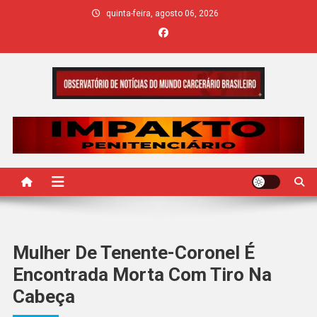
Skip
quinta-feira, agosto 06, 2026
to
content
IMPAKTO
Mulher De Tenente-Coronel É
Encontrada Morta Com Tiro Na
Cabeça