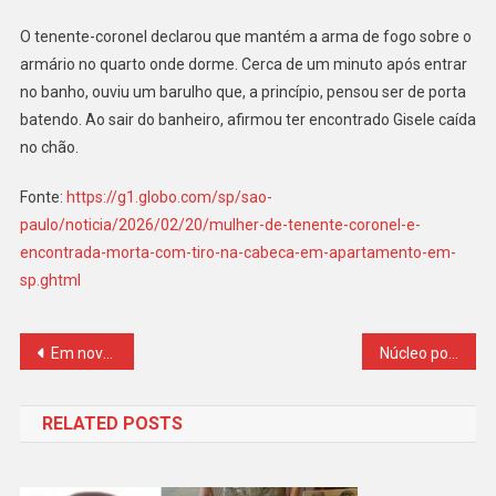
O tenente-coronel declarou que mantém a arma de fogo sobre o
armário no quarto onde dorme. Cerca de um minuto após entrar
no banho, ouviu um barulho que, a princípio, pensou ser de porta
batendo. Ao sair do banheiro, afirmou ter encontrado Gisele caída
no chão.
Fonte:
https://g1.globo.com/sp/sao-
paulo/noticia/2026/02/20/mulher-de-tenente-coronel-e-
encontrada-morta-com-tiro-na-cabeca-em-apartamento-em-
sp.ghtml
Navegação
Em novo depoimento, Ronnie Lessa admite sociedade com Rogério de Andrade e detalha esquema de bingo clandestino na Barra
Núcleo político do CV no AM: servidor do TJ e policiais preso
de
RELATED POSTS
Post