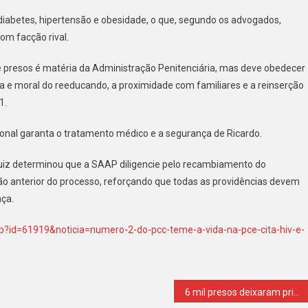
erência
 diabetes, hipertensão e obesidade, o que, segundo os advogados,
com facção rival.
e presos é matéria da Administração Penitenciária, mas deve obedecer
ísica e moral do reeducando, a proximidade com familiares e a reinserção
1.
ional garanta o tratamento médico e a segurança de Ricardo.
juiz determinou que a SAAP diligencie pelo recambiamento do
o anterior do processo, reforçando que todas as providências devem
ça.
.asp?id=61919&noticia=numero-2-do-pcc-teme-a-vida-na-pce-cita-hiv-e-
6 mil presos deixaram prisões na saidinha de Natal em 2025