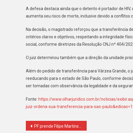
Transf
Para
A defesa destaca ainda que o detento é portador de HIV,
São
aumenta seu risco de morte, inclusive devido a conflitos 
Paulo
Na decisão, o magistrado reforçou que a transferência d
critérios claros e objetivos, respeitando a integridade f
social, conforme diretrizes da Resolução CNJ nº 404/202
O juiz determinou também que a direção da unidade pris
Além do pedido de transferência para Várzea Grande, o 
reeducando para o estado de São Paulo, conforme decisã
ser tomadas com observância da legalidade e da seguran
Fonte:
https://www.olharjuridico.com.br/noticias/exibir
juiz-ordena-sua-transferencia-para-sao-paulo&edicao=1
Navegação
PF prende Filipe Martins após ordem de Alexandre de Moraes