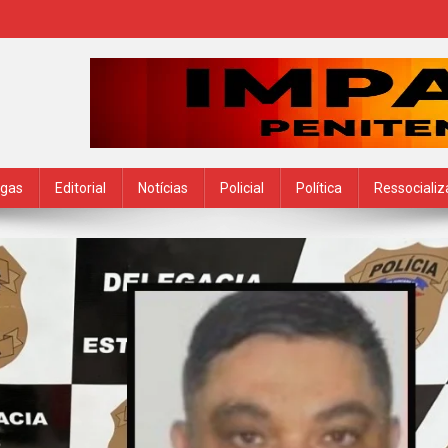
ogas
Editorial
Notícias
Policial
Política
Ressociali