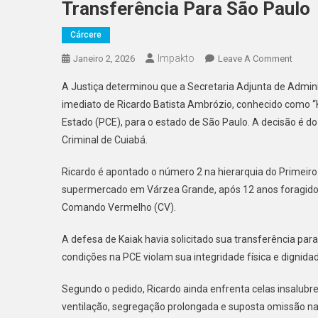
Transferência Para São Paulo
Cárcere
Impakto
On
Janeiro 2, 2026
Leave A Comment
Núme
A Justiça determinou que a Secretaria Adjunta de Admin
2
imediato de Ricardo Batista Ambrózio, conhecido como “K
Do
Estado (PCE), para o estado de São Paulo. A decisão é do
PCC
Criminal de Cuiabá.
Teme
A
Ricardo é apontado o número 2 na hierarquia do Primeiro
Vida
Na
supermercado em Várzea Grande, após 12 anos foragido,
PCE,
Comando Vermelho (CV).
Cita
HIV
A defesa de Kaiak havia solicitado sua transferência pa
E
condições na PCE violam sua integridade física e dignidad
Juiz
Orden
Segundo o pedido, Ricardo ainda enfrenta celas insalubres
Sua
ventilação, segregação prolongada e suposta omissão na