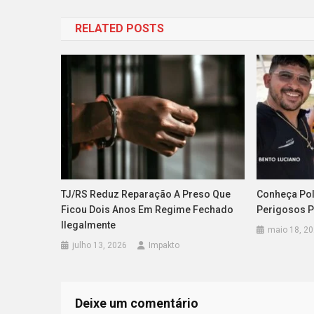
de
RELATED POSTS
Post
TJ/RS Reduz Reparação A Preso Que
Conheça Poli
Ficou Dois Anos Em Regime Fechado
Perigosos 
Ilegalmente
maio 18, 2
julho 13, 2026
Impakto
Deixe um comentário