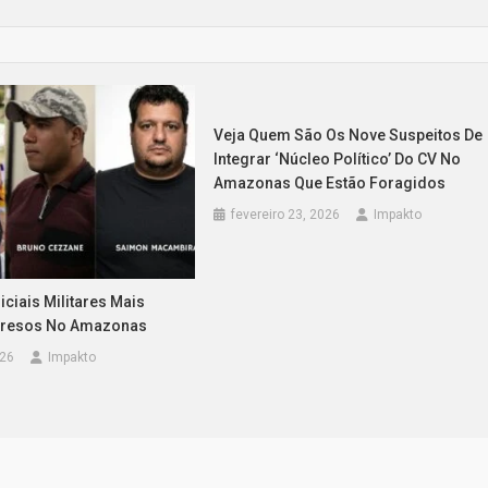
Veja Quem São Os Nove Suspeitos De
Integrar ‘núcleo Político’ Do CV No
Amazonas Que Estão Foragidos
fevereiro 23, 2026
Impakto
ciais Militares Mais
Presos No Amazonas
026
Impakto