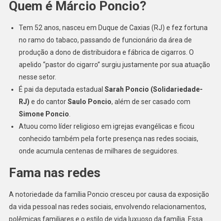
Quem é Márcio Poncio?
E
Líder
Religioso
Tem 52 anos, nasceu em Duque de Caxias (RJ) e fez fortuna
Preso
no ramo do tabaco, passando de funcionário da área de
Em
produção a dono de distribuidora e fábrica de cigarros. O
Operação
apelido “pastor do cigarro” surgiu justamente por sua atuação
No
nesse setor.
RJ
É pai da deputada estadual
Sarah Poncio (Solidariedade-
RJ)
e do cantor
Saulo Poncio
, além de ser casado com
Simone Poncio
.
Atuou como líder religioso em igrejas evangélicas e ficou
conhecido também pela forte presença nas redes sociais,
onde acumula centenas de milhares de seguidores.
Fama nas redes
A notoriedade da família Poncio cresceu por causa da exposição
da vida pessoal nas redes sociais, envolvendo relacionamentos,
polêmicas familiares e o estilo de vida luxuoso da família. Essa