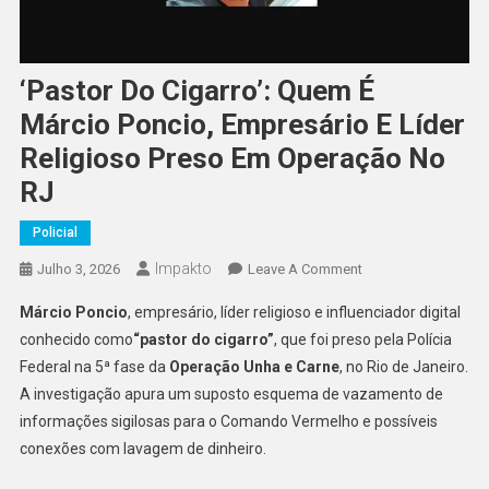
‘Pastor Do Cigarro’: Quem É
Márcio Poncio, Empresário E Líder
Religioso Preso Em Operação No
RJ
Policial
Impakto
On
Julho 3, 2026
Leave A Comment
‘Pastor
Márcio Poncio
, empresário, líder religioso e influenciador digital
Do
conhecido como
“pastor do cigarro”
, que foi preso pela Polícia
Cigarro’:
Federal na 5ª fase da
Operação Unha e Carne
, no Rio de Janeiro.
Quem
A investigação apura um suposto esquema de vazamento de
É
Márcio
informações sigilosas para o Comando Vermelho e possíveis
Poncio,
conexões com lavagem de dinheiro.
Empresário