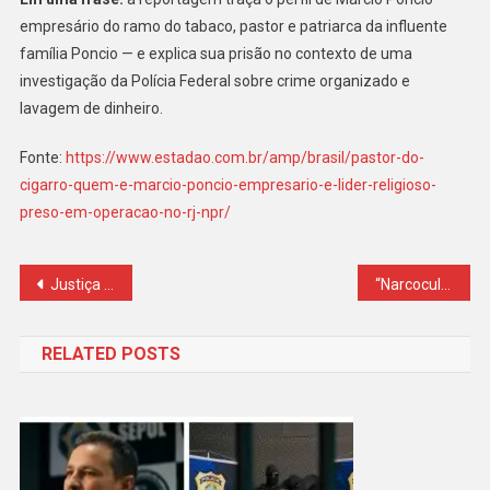
empresário do ramo do tabaco, pastor e patriarca da influente
família Poncio — e explica sua prisão no contexto de uma
investigação da Polícia Federal sobre crime organizado e
lavagem de dinheiro.
Fonte:
https://www.estadao.com.br/amp/brasil/pastor-do-
cigarro-quem-e-marcio-poncio-empresario-e-lider-religioso-
preso-em-operacao-no-rj-npr/
Navegação
Justiça reduz pena de João de Deus e ação gera revolta e repercussão nas redes
“Narcocultura digital: conteúdos associados a facções alcançam jovens nas redes em 20 minutos”
de
RELATED POSTS
Post