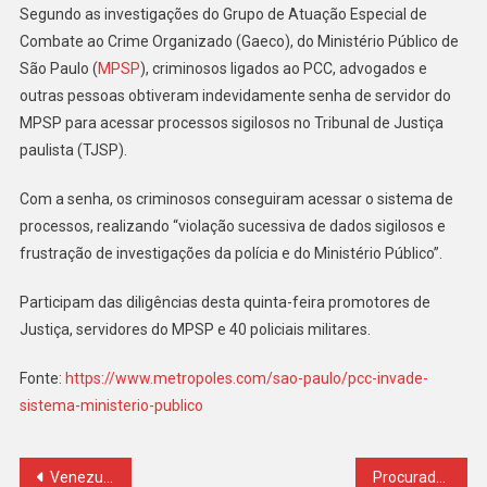
Sigilosos
Segundo as investigações do Grupo de Atuação Especial de
Do
Combate ao Crime Organizado (Gaeco), do Ministério Público de
TJSP
São Paulo (
MPSP
), criminosos ligados ao PCC, advogados e
outras pessoas obtiveram indevidamente senha de servidor do
MPSP para acessar processos sigilosos no Tribunal de Justiça
paulista (TJSP).
Com a senha, os criminosos conseguiram acessar o sistema de
processos, realizando “violação sucessiva de dados sigilosos e
frustração de investigações da polícia e do Ministério Público”.
Participam das diligências desta quinta-feira promotores de
Justiça, servidores do MPSP e 40 policiais militares.
Fonte:
https://www.metropoles.com/sao-paulo/pcc-invade-
sistema-ministerio-publico
Navegação
Venezuelano tira tornozeleira eletrônica, foge do Brasil e deixa sósia com equipamento
Procurador denuncia racismo no TJ/SP ao ter de passar por detector de metais