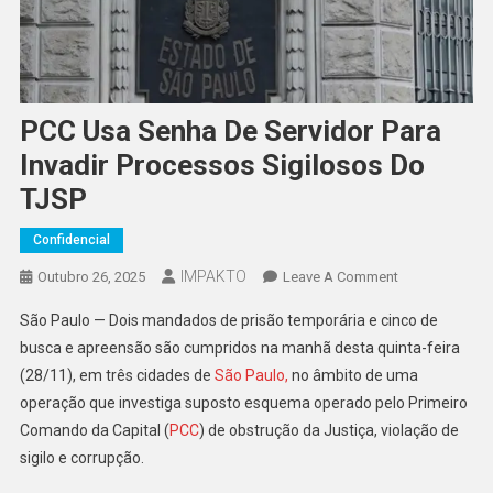
PCC Usa Senha De Servidor Para
Invadir Processos Sigilosos Do
TJSP
Confidencial
IMPAKTO
On
Outubro 26, 2025
Leave A Comment
PCC
São Paulo — Dois mandados de prisão temporária e cinco de
Usa
busca e apreensão são cumpridos na manhã desta quinta-feira
Senha
(28/11), em três cidades de
São Paulo,
no âmbito de uma
De
operação que investiga suposto esquema operado pelo Primeiro
Servidor
Para
Comando da Capital (
PCC
) de obstrução da Justiça, violação de
Invadir
sigilo e corrupção.
Processos