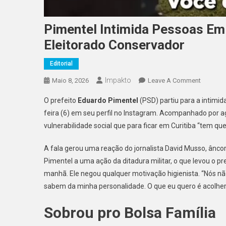
Pimentel Intimida Pessoas Em
Eleitorado Conservador
Editorial
Impakto
On
Maio 8, 2026
Leave A Comment
Pimentel
O prefeito
Eduardo Pimentel
(PSD) partiu para a intimi
Intimida
feira (6) em seu perfil no Instagram. Acompanhado por a
Pessoas
vulnerabilidade social que para ficar em Curitiba “tem qu
Em
Situação
A fala gerou uma reação do jornalista David Musso, âncor
De
Pimentel a uma ação da ditadura militar, o que levou o pr
Rua
Para
manhã. Ele negou qualquer motivação higienista. “Nós nã
Agradar
sabem da minha personalidade. O que eu quero é acolher
Eleitora
Sobrou pro Bolsa Família
Conserv