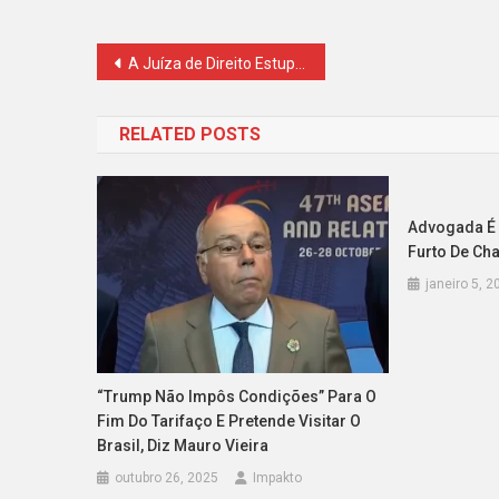
Navegação
A Juíza de Direito Estuprada e Abortada em Mogi das Cruzes « Flit Paralisante
de
RELATED POSTS
Post
Advogada É 
Furto De C
janeiro 5, 2
“Trump Não Impôs Condições” Para O
Fim Do Tarifaço E Pretende Visitar O
Brasil, Diz Mauro Vieira
outubro 26, 2025
Impakto