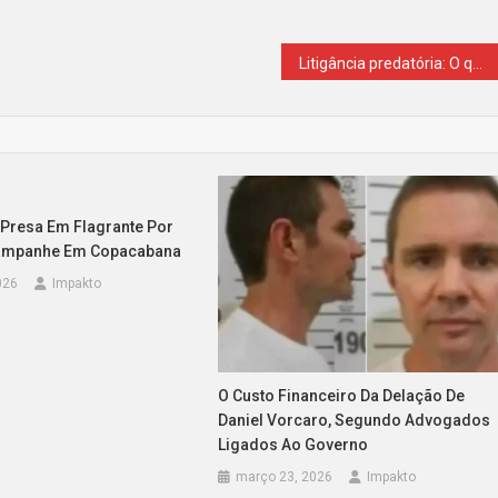
Litigância predatória: O que levou advogados a serem presos em operação do MPSP?
Presa Em Flagrante Por
hampanhe Em Copacabana
026
Impakto
O Custo Financeiro Da Delação De
Daniel Vorcaro, Segundo Advogados
Ligados Ao Governo
março 23, 2026
Impakto