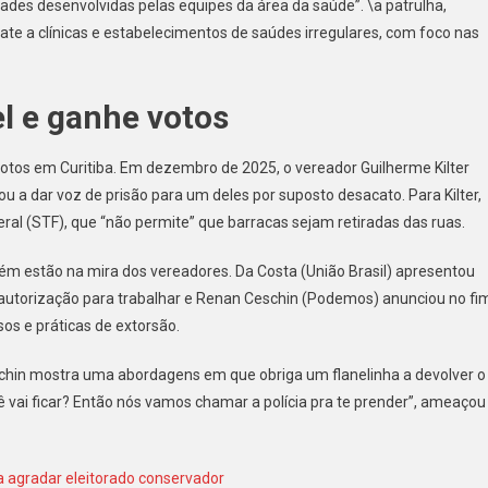
ades desenvolvidas pelas equipes da área da saúde”. \a patrulha,
bate a clínicas e estabelecimentos de saúdes irregulares, com foco nas
l e ganhe votos
votos em Curitiba. Em dezembro de 2025, o vereador Guilherme Kilter
 a dar voz de prisão para um deles por suposto desacato. Para Kilter,
ral (STF), que “não permite” que barracas sejam retiradas das ruas.
ém estão na mira dos vereadores. Da Costa (União Brasil) apresentou
m autorização para trabalhar e Renan Ceschin (Podemos) anunciou no fi
os e práticas de extorsão.
schin mostra uma abordagens em que obriga um flanelinha a devolver o
 vai ficar? Então nós vamos chamar a polícia pra te prender”, ameaçou
a agradar eleitorado conservador