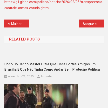
https://g1.globo.com/politica/noticia/2026/02/05/transparencia-
controle-armas-estudo.ghtml
Navegação
Mulher presa em Viracopos responde por atropelamento
Ataque com drone e granada: grupo tentou matar empresário em Goiás
de
RELATED POSTS
Post
Dono Do Banco Master Dizia Que Tinha Fortes Amigos Em
Brasília E Que Não Tinha Como Andar Sem Proteção Política
novembro 21, 2025
Impakto