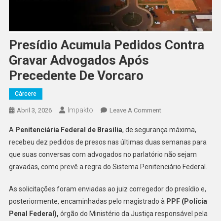
Presídio Acumula Pedidos Contra
Gravar Advogados Após
Precedente De Vorcaro
Cárcere
Impakto
On
Abril 3, 2026
Leave A Comment
Presídio
A
Penitenciária Federal de Brasília
, de segurança máxima,
Acumula
recebeu dez pedidos de presos nas últimas duas semanas para
Pedidos
que suas conversas com advogados no parlatório não sejam
Contra
gravadas, como prevê a regra do Sistema Penitenciário Federal.
Gravar
Advogados
As solicitações foram enviadas ao juiz corregedor do presídio e,
Após
Precedente
posteriormente, encaminhadas pelo magistrado à
PPF (Polícia
De
Penal Federal),
órgão do Ministério da Justiça responsável pela