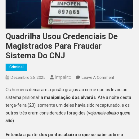
Quadrilha Usou Credenciais De
Magistrados Para Fraudar
Sistema Do CNJ
Criminal
Impakto
On
Dezembro 26, 2025
Leave A Comment
Quadrilha
Os homens deixaram a prisão graças ao crime que os levou ao
Usou
sistema prisional: a
manipulação dos alvarás
. Até a noite desta
Credenciais
terça-feira (23), somente um deles havia sido recapturado, e os
De
outros três eram considerados foragidos (
veja mais abaixo quem
Magistrados
Para
são
).
Fraudar
Sistema
Entenda a partir dos pontos abaixo o que se sabe sobre o