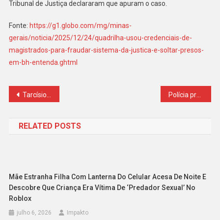
Tribunal de Justiça declararam que apuram o caso.
Fonte:
https://g1.globo.com/mg/minas-
gerais/noticia/2025/12/24/quadrilha-usou-credenciais-de-
magistrados-para-fraudar-sistema-da-justica-e-soltar-presos-
em-bh-entenda.ghtml
Navegação
Tarcísio mantém cassação de aposentadoria de ex-auditor investigado
Polícia prende traficante internacional escondido para o fim do ano
de
RELATED POSTS
Post
Mãe Estranha Filha Com Lanterna Do Celular Acesa De Noite E
Descobre Que Criança Era Vítima De ‘predador Sexual’ No
Roblox
julho 6, 2026
Impakto