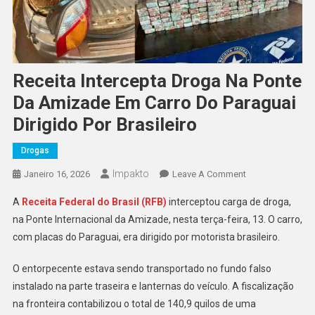
Receita Intercepta Droga Na Ponte
Da Amizade Em Carro Do Paraguai
Dirigido Por Brasileiro
Drogas
Impakto
On
Janeiro 16, 2026
Leave A Comment
Receita
A
Receita Federal do Brasil (RFB)
interceptou carga de droga,
Intercepta
na Ponte Internacional da Amizade, nesta terça-feira, 13. O carro,
Droga
com placas do Paraguai, era dirigido por motorista brasileiro.
Na
Ponte
O entorpecente estava sendo transportado no fundo falso
Da
instalado na parte traseira e lanternas do veículo. A fiscalização
Amizade
Em
na fronteira contabilizou o total de 140,9 quilos de uma