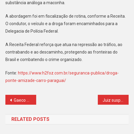
Carro
substância análoga a maconha.
Do
Paraguai
A abordagem foi em fiscalização de rotina, conforme a Receita.
Dirigido
O condutor, o veículo e a droga foram encaminhados para a
Por
Delegacia de Polícia Federal.
Brasileiro
A Receita Federal reforça que atua na repressão ao tráfico, ao
contrabando e ao descaminho, protegendo as fronteiras do
Brasil e combatendo o crime organizado.
Fonte:
https://www.h2foz.com.br/seguranca-publica/droga-
ponte-amizade-carro-paraguai/
Navegação
Gaeco deflagra operação contra organização criminosa que atuava na Saúde de Pérola
Juiz suspende raio-X em agentes penitenciários por risco à saúde
de
RELATED POSTS
Post