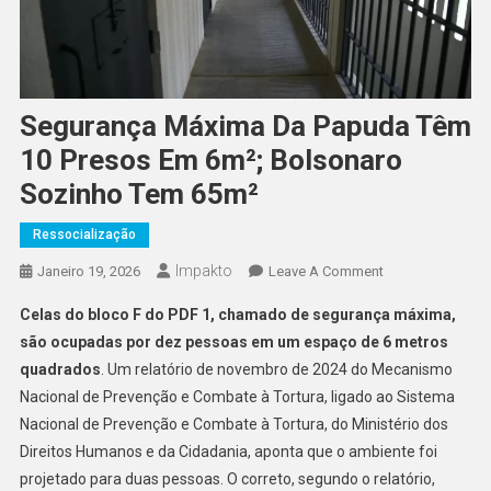
Segurança Máxima Da Papuda Têm
10 Presos Em 6m²; Bolsonaro
Sozinho Tem 65m²
Ressocialização
Impakto
On
Janeiro 19, 2026
Leave A Comment
Segurança
Celas do bloco F do PDF 1, chamado de segurança máxima,
Máxima
são ocupadas por dez pessoas em um espaço de 6 metros
Da
quadrados
. Um relatório de novembro de 2024 do Mecanismo
Papuda
Nacional de Prevenção e Combate à Tortura, ligado ao Sistema
Têm
10
Nacional de Prevenção e Combate à Tortura, do Ministério dos
Presos
Direitos Humanos e da Cidadania, aponta que o ambiente foi
Em
projetado para duas pessoas. O correto, segundo o relatório,