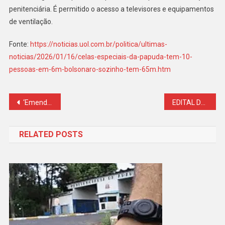
penitenciária. É permitido o acesso a televisores e equipamentos
de ventilação.
Fonte:
https://noticias.uol.com.br/politica/ultimas-
noticias/2026/01/16/celas-especiais-da-papuda-tem-10-
pessoas-em-6m-bolsonaro-sozinho-tem-65m.htm
Navegação
‘Emenda família’ une esquerda, direita e Centrão e inclui ONGs que subcontratam parentes de sócios
EDITAL DE CONVOCAÇÃO DAS ELEIÇÕES GERAIS DO SINDICATO DOS AGENTES PENITENCIÁRIOS DO PARANÁ – SINDARSPEN – QUADRIÊNIO 2026-2030
de
RELATED POSTS
Post