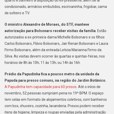
quarto e banheiro à disposição do ex-presidente, além de ar
condicionado, armários embutidos, escrivaninha, frigobar, cama
de solteiro e TV.
O ministro Alexandre de Moraes, do STF, manteve
autorização para Bolsonaro receber visitas da família
. Estão
autorizados a ex-primeira-dama Michelle Bolsonaro e os filhos
Carlos Bolsonaro, Flávio Bolsonaro, Jair Renan Bolsonaro e Laura
Firmo Bolsonaro, além da enteada Leticia Marianna Firmo da
Silva. As visitas devem ocorrer às quartas e quintas-feiras, nos
horários de 8h às 10h; 11 às 13h; ou 14h às 16h.
Prédio da Papudinha fica a poucos metro da unidade da
Papuda para presos comuns, na região do Jardim Botânico.
A Papudinha tem capacidade para 60 presos
. Até o início de
novembro, 52 pessoas cumpriam pena no 19º BPM. O espaço
tem celas em formato de alojamentos coletivos, com banheiros
com box, chuveiro, cozinha, lavanderia. Presos podem receber
itens de higiene, limpeza e roupas enviadas pela administração