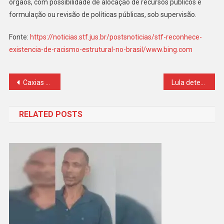
órgãos, com possibilidade de alocação de recursos públicos e
formulação ou revisão de políticas públicas, sob supervisão.
Fonte:
https://noticias.stf.jus.br/postsnoticias/stf-reconhece-
existencia-de-racismo-estrutural-no-brasil/www.bing.com
Navegação
Caxias do Sul: policial penal preso em flagrante pelo GAECO/MPRS é condenado a mais de 12 anos de prisão por tráfico de drogas
Lula determina abertura de processo para expulsar servidor da CGU
de
RELATED POSTS
Post