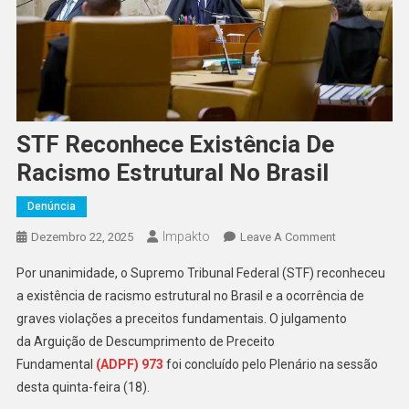
STF Reconhece Existência De
Racismo Estrutural No Brasil
Denúncia
Impakto
On
Dezembro 22, 2025
Leave A Comment
STF
Por unanimidade, o Supremo Tribunal Federal (STF) reconheceu
Reconhece
a existência de racismo estrutural no Brasil e a ocorrência de
Existência
graves violações a preceitos fundamentais. O julgamento
De
da Arguição de Descumprimento de Preceito
Racismo
Estrutural
Fundamental
(ADPF) 973
foi concluído pelo Plenário na sessão
No
desta quinta-feira (18).
Brasil