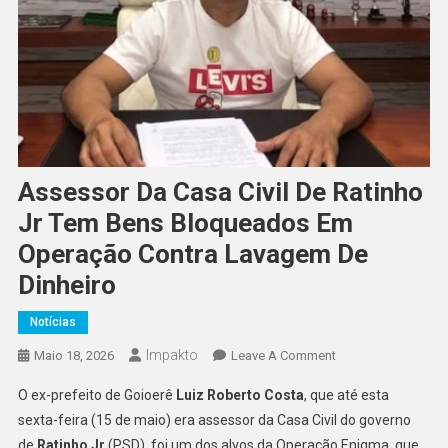
Assessor Da Casa Civil De Ratinho
Jr Tem Bens Bloqueados Em
Operação Contra Lavagem De
Dinheiro
Notícias
Impakto
On
Maio 18, 2026
Leave A Comment
Assessor
O ex-prefeito de Goioerê
Luiz Roberto Costa
, que até esta
Da
sexta-feira (15 de maio) era assessor da Casa Civil do governo
Casa
de
Ratinho Jr
(PSD), foi um dos alvos da Operação Enigma, que
Civil