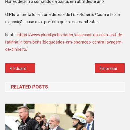
Nunes deixou o comando da pasta, em abril deste ano.
O
Plural
tenta localizar a defesa de Luiz Roberto Costa e fica à
disposição caso o ex-prefeito queira se manifestar.
Fonte:
https://www.plural.jor.br/poder/assessor-da-casa-civil-de-
ratinho-jr-tem-bens-bloqueados-em-operacao-contra-lavagem-
de-dinheiro/
Navegação
Eduardo Bolsonaro atuou como produtor de filme que recebeu dinheiro de Vorcaro; função incluía captação de recursos, diz site
Empresário é preso suspeito de aplicar golpe de R$ 8 mi com venda de veículos
de
RELATED POSTS
Post