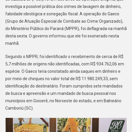
investiga a possível prática dos crimes de lavagem de dinheiro,
De
Ratinho
falsidade ideológica e sonegação fiscal. A operação do Gaeco
Jr
(Grupo de Atuação Especial de Combate ao Crime Organizado),
Tem
do Ministério Público do Paraná (MPPR), foi deflagrada na manhã
Bens
desta sexta. O governo informou que ele foi exonerado nesta
Bloqueados
manhã.
Em
Operação
Segundo o MPPR, foi identificado o recebimento de cerca de R$
Contra
5,7 milhões de origens não identificadas, com R$ 934.762,06 em
Lavagem
espécie. O Gaeco teria constatado ainda saques em dinheiro e
De
por meio de cheques no valor total de R$ 11.980.249,33, sem
Dinheiro
identificação do destinatário. Foram cumpridos sete mandados
de busca e apreensão e um mandado de busca pessoal nos
municípios em Goioerê, no Noroeste do estado, e em Balneário
Camboriú (SC).