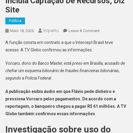
Incluía Captação De Recursos, Diz
Site
Política
Impakto
On
Maio 18, 2026
Leave A Comment
Eduardo
A função consta em contrato a que o Intercept Brasil teve
Bolsonaro
acesso. A TV Globo confirmou as informações.
Atuou
Como
Vorcaro, dono do Banco Master, está preso em Brasília, acusado de
Produtor
chefiar um esquema bilionário de fraudes financeiras bilionárias,
De
segundo a Polícia Federal
.
Filme
Que
A publicação exibiu áudio em que Flávio pede dinheiro e
Recebeu
pressiona Vorcaro pelos pagamentos. De acordo com a
Dinheiro
De
reportagem, o banqueiro chegou a pagar R$ 61 milhões. A TV
Vorcaro;
Globo também confirmou essas informações
.
Função
Incluía
Investigação sobre uso do
Captação