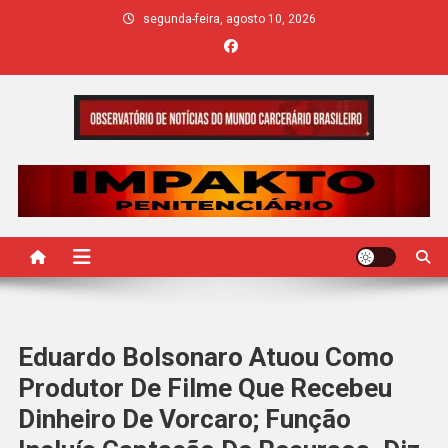
Skip
segunda-feira, agosto 10, 2026
to
content
IMPAKTO
Eduardo Bolsonaro Atuou Como
Produtor De Filme Que Recebeu
Dinheiro De Vorcaro; Função