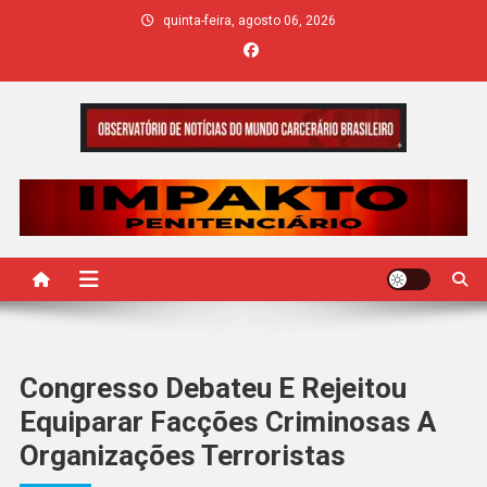
Skip
quinta-feira, agosto 06, 2026
to
content
IMPAKTO
Congresso Debateu E Rejeitou
Equiparar Facções Criminosas A
Organizações Terroristas