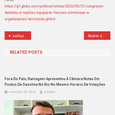
https://g1.globo.com/politica/noticia/2026/05/31/congresso-
debateu-e-rejeitou-equiparar-faccoes-criminosas-a-
organizacoes-terroristas.ghtml
Navegação
Justiça tem recorde no número de medidas protetivas concedidas a mulheres
Mulher é morta por investigador da Polícia Civil dentro de restaurante
de
RELATED POSTS
Post
Fora Do País, Ramagem Apresentou À Câmara Notas Em
Postos De Gasolina No Rio No Mesmo Horário De Votações
novembro 28, 2025
Impakto