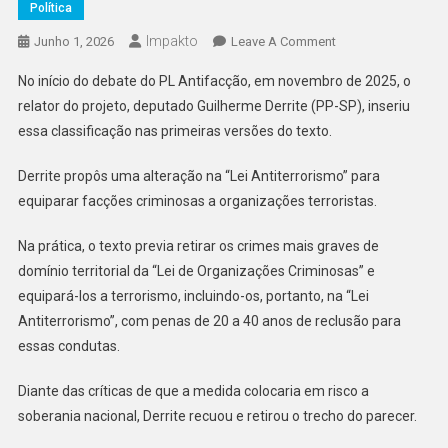
Política
Impakto
On
Junho 1, 2026
Leave A Comment
Congresso
No início do debate do PL Antifacção, em novembro de 2025, o
Debateu
relator do projeto, deputado Guilherme Derrite (PP-SP), inseriu
E
essa classificação nas primeiras versões do texto.
Rejeitou
Equiparar
Derrite propôs uma alteração na “Lei Antiterrorismo” para
Facções
equiparar facções criminosas a organizações terroristas.
Criminosas
A
Na prática, o texto previa retirar os crimes mais graves de
Organizações
domínio territorial da “Lei de Organizações Criminosas” e
Terroristas
equipará-los a terrorismo, incluindo-os, portanto, na “Lei
Antiterrorismo”, com penas de 20 a 40 anos de reclusão para
essas condutas.
Diante das críticas de que a medida colocaria em risco a
soberania nacional, Derrite recuou e retirou o trecho do parecer.